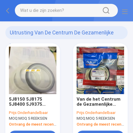
Uitrusting Van De Centrum De Gezamenlijke
Verbinding
(33)
5J8150 5J8175
Van de het Centrum
5J8400 5J9375
de Gezamenlijke
5J8350 5J8225
Verbinding van
Prijs:
Onderhandelbaar
Prijs:
Onderhandelbaar
5J8275 5J8300
ZAX470 ZAX450
MOQ:
MOQ 5 REEKSEN
MOQ:
MOQ 5 REEKSEN
5J8325 8J4509
Uitrusting EX450
8J4507
EX470
Ontvang de meest recente Prijs
Ontvang de meest recente Prijs