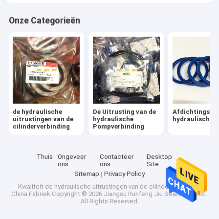
Onze Categorieën
de hydraulische
De Uitrusting van de
Afdichtingsse
uitrustingen van de
hydraulische
hydraulische 
cilinderverbinding
Pompverbinding
Thuis
Ongeveer
Contacteer
Desktop
ons
ons
Site
Sitemap
Privacy Policy
Kwaliteit
de hydraulische uitrustingen van de cilinderverbinding
China Fabriek.Copyright © 2026 Jiangsu Runfeng Jiu Seals Co., Ltd..
All Rights Reserved.