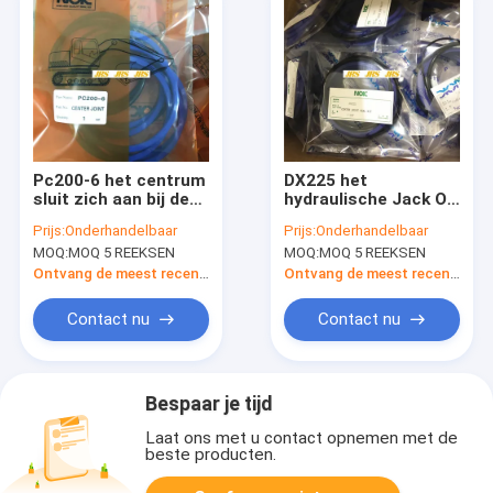
Pc200-6 het centrum
DX225 het
sluit zich aan bij de
hydraulische Jack Oil
Verbinding Kit
Seal Kit Rubber
Prijs:
Onderhandelbaar
Prijs:
Onderhandelbaar
Control Valve Seal
aangepaste
MOQ:
MOQ 5 REEKSEN
MOQ:
MOQ 5 REEKSEN
Kit van
Materiaal van Pu NBR
Verbindingskit arm
Ontvang de meest recente Prijs
Ontvang de meest recente Prijs
boom bucket cylinder
VOOR KOMATSU
Contact nu
Contact nu
Bespaar je tijd
Laat ons met u contact opnemen met de
beste producten.