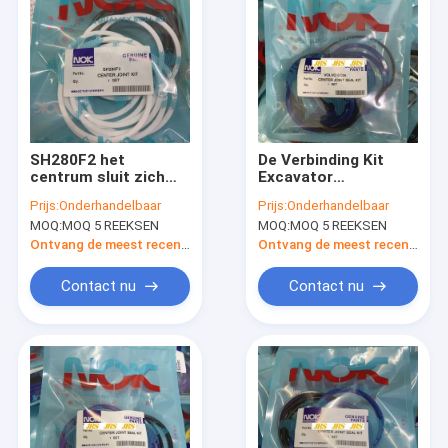
SH280F2 het
De Verbinding Kit
centrum sluit zich
Excavator
aan bij de Verbinding
Replacement Parts
Prijs:
Onderhandelbaar
Prijs:
Onderhandelbaar
Kit Control Valve
van EC80 EC210
MOQ:
MOQ 5 REEKSEN
MOQ:
MOQ 5 REEKSEN
Seal Kit van
EC220 EC360 EC
Verbindingskit arm
Ontvang de meest recente Prijs
Ontvang de meest recente Prijs
boom bucket cylinder
Contact nu
Contact nu
Huis
Producten
Ongeveer ons