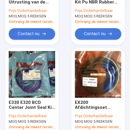
Uitrusting van de
Kit Pu NBR Rubber
De Uitrusting van de brekerverbinding
Centrum de
Materiële Verbinding
Prijs:
Onderhandelbaar
Prijs:
Onderhandelbaar
Gezamenlijke
van ZAX EX220 EX200
MOQ:
De Verbindingsuitrusting van de controleklep
MOQ 5 REEKSEN
MOQ:
MOQ 5 REEKSEN
Verbinding voor
HYUNDAI-
Ontvang de meest recente Prijs
Ontvang de meest recente Prijs
Graafwerktuig
Uitrusting van de centrum de Gezamenlijke Verbinding
Contact nu
Contact nu
De Verbindingsuitrusting van de reismotor
De Verbindingsuitrusting van de schommelingsmotor
Hydraulische olieafdichtingsset
Stofwisserafdichtingen
O-ringsverbindingen
E330 E320 BCD
EX200
Center Joint Seal Kit
Afdichtingsset
Hydraulische O-
rupsafsteller Arm
Prijs:
Onderhandelbaar
Prijs:
Onderhandelbaar
ringstijl
Giek Bakregelklep
MOQ:
MOQ 5 REEKSEN
MOQ:
MOQ 5 REEKSEN
Gebruik
Ontvang de meest recente Prijs
Ontvang de meest recente Prijs