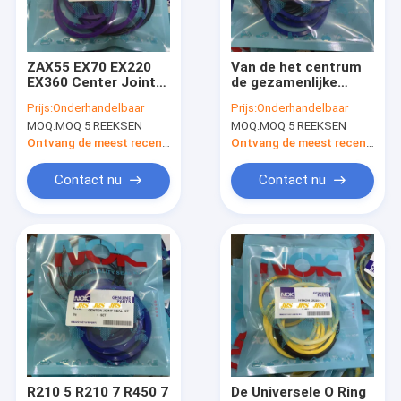
Fabrieksreis
Kwaliteitscontrole
ZAX55 EX70 EX220
Van de het centrum
EX360 Center Joint
de gezamenlijke
Contacteer ons
Seal Kit
verbinding van SK200
Prijs:
Onderhandelbaar
Prijs:
Onderhandelbaar
reserveonderdelen
SK210 SK250 SK300
MOQ:
MOQ 5 REEKSEN
MOQ:
MOQ 5 REEKSEN
voor graafmachines
SK330 O-ring van de
Nieuws
uitrustings
Ontvang de meest recente Prijs
Ontvang de meest recente Prijs
Hydraulische Jack
Seal Kit Rubber
Gevallen
Contact nu
Contact nu
de hydraulische uitrustingen van de cilinderverbinding
De Uitrusting van de hydraulische Pompverbinding
Afdichtingsset hydraulische motor
Verbindingsuitrustingen
R210 5 R210 7 R450 7
De Universele O Ring