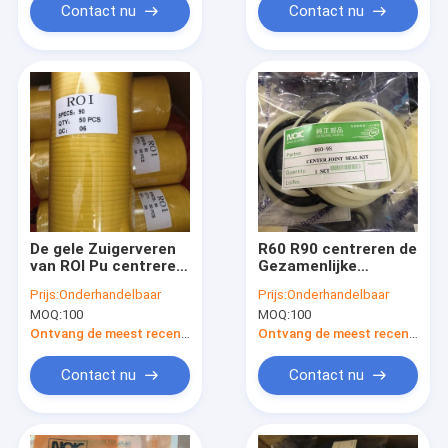
Contact nu
Contact nu
De gele Zuigerveren
R60 R90 centreren de
van ROI Pu centreren
Gezamenlijke
Gezamenlijke
Verbinding van
Prijs:
Onderhandelbaar
Prijs:
Onderhandelbaar
Verbinding Kit For
Verbindingskit
MOQ:
100
MOQ:
100
E120B
hydraulic cylinder
boom hyundai
Ontvang de meest recente Prijs
Ontvang de meest recente Prijs
Contact nu
Contact nu