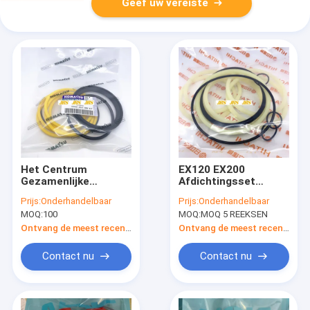
Geef uw vereiste
Het Centrum
EX120 EX200
Gezamenlijke
Afdichtingsset
Verbinding Kit Arm
middenverbindingsarm
Prijs:
Onderhandelbaar
Prijs:
Onderhandelbaar
Boom Bucket Parts
Giek Bak
MOQ:
100
MOQ:
MOQ 5 REEKSEN
van PC120 PC200
Cilinderafdichtingsset
E120B
Regelklepafdichtingsset
Ontvang de meest recente Prijs
Ontvang de meest recente Prijs
Contact nu
Contact nu