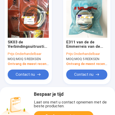
SK03 de
E311 van de de
Verbindingsuitrusting
Emmerreis van de
van de reismotor
Wapenboom de
Prijs:
Onderhandelbaar
Prijs:
Onderhandelbaar
Motorverbinding Kit
MOQ:
MOQ 5 REEKSEN
MOQ:
MOQ 5 REEKSEN
For
Ontvang de meest recente Prijs
Ontvang de meest recente Prijs
Contact nu
Contact nu
Bespaar je tijd
Laat ons met u contact opnemen met de
beste producten.