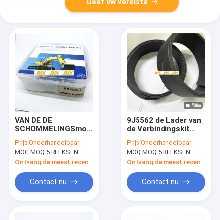
Geef uw vereiste
VAN DE DE
9J5562 de Lader van
SCHOMMELINGSmotor
de Verbindingskit
VAN EX100 EX200
black wear ring for
Prijs:
Onderhandelbaar
Prijs:
Onderhandelbaar
VAN DE DE
van de reismotor
MOQ:
MOQ 5 REEKSEN
MOQ:
MOQ 5 REEKSEN
VERBINDINGSuitrusting
VAN HET DE
Ontvang de meest recente Prijs
Ontvang de meest recente Prijs
HYDRAULISCHE
POMPcentrum VAN
Contact nu
Contact nu
DE DE
SCHOMMELINGSolie
GEZAMENLIJKE VAN
DE DE