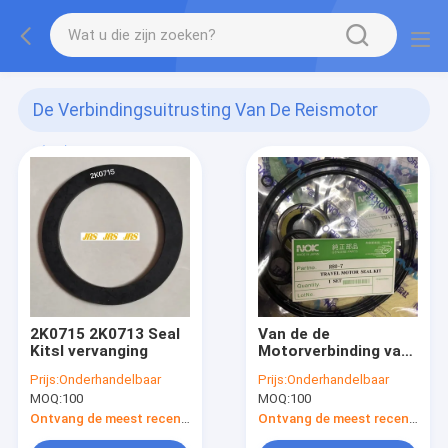
De Verbindingsuitrusting Van De Reismotor
(18)
2K0715 2K0713 Seal
Van de de
Kitsl vervanging
Motorverbinding van
de R80r210 Reis de
Prijs:
Onderhandelbaar
Prijs:
Onderhandelbaar
Verbindingsuitrusting
MOQ:
100
MOQ:
100
van Kit Hydraulic
Cylinder Boom
Ontvang de meest recente Prijs
Ontvang de meest recente Prijs
Hyundai