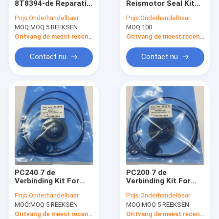
8T8394-de Reparatie
Reismotor Seal Kit
De Uitrusting van de brekerverbinding
Kit Black Wear Ring
Hydraulische pomp
Prijs:
Onderhandelbaar
Prijs:
Onderhandelbaar
WR van de
Seal Kit Olie Seals
MOQ:
De Verbindingsuitrusting van de controleklep
MOQ 5 REEKSEN
MOQ:
100
Olieverbinding
Ontvang de meest recente Prijs
Ontvang de meest recente Prijs
Uitrusting van de centrum de Gezamenlijke Verbinding
Contact nu
Contact nu
De Verbindingsuitrusting van de reismotor
De Verbindingsuitrusting van de schommelingsmotor
Hydraulische olieafdichtingsset
Stofwisserafdichtingen
O-ringsverbindingen
PC240 7 de
PC200 7 de
Verbinding Kit For
Verbinding Kit For
Komatsu pc240-7
Komatsu pc200-7
Prijs:
Onderhandelbaar
Prijs:
Onderhandelbaar
pc250-7 706-7G-
pc210-7 708-8F-
MOQ:
MOQ 5 REEKSEN
MOQ:
MOQ 5 REEKSEN
03110KT 706-7G-
00211KT 708-8F-
03110 van de 8
00211 van de
Ontvang de meest recente Prijs
Ontvang de meest recente Prijs