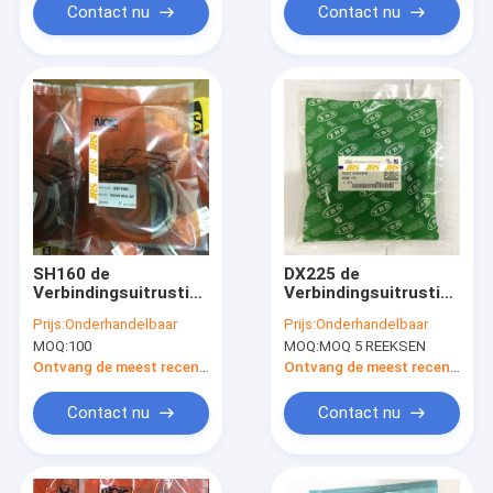
Contact nu
Contact nu
SH160 de
DX225 de
Verbindingsuitrusting
Verbindingsuitrusting
van de reismotor
van de reismotor
Prijs:
Onderhandelbaar
Prijs:
Onderhandelbaar
MOQ:
100
MOQ:
MOQ 5 REEKSEN
Ontvang de meest recente Prijs
Ontvang de meest recente Prijs
Contact nu
Contact nu