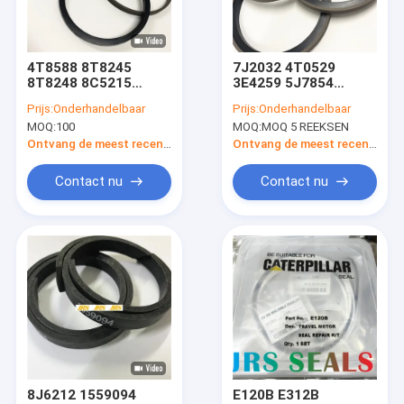
Fabrieksreis
Kwaliteitscontrole
4T8588 8T8245
7J2032 4T0529
8T8248 8C5215
3E4259 5J7854
Contacteer ons
9X7542 3E4262
8C9164 8T8236
Prijs:
Onderhandelbaar
Prijs:
Onderhandelbaar
8T8242 4T5172
3E4258 5J5402
MOQ:
100
MOQ:
MOQ 5 REEKSEN
9X4551 3E4261
9J9872 8C9160
Nieuws
5J4987 7J2032
8T8227 8T8230
Ontvang de meest recente Prijs
Ontvang de meest recente Prijs
5J5020 6J9176
1656882 3E4260
6J9354 9J7868
5J4986 8J3747
Gevallen
Contact nu
Contact nu
9X7264
9X7269
de hydraulische uitrustingen van de cilinderverbinding
De Uitrusting van de hydraulische Pompverbinding
Afdichtingsset hydraulische motor
Verbindingsuitrustingen
8J6212 1559094
E120B E312B