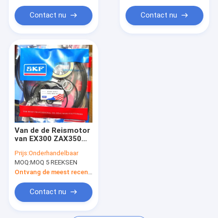
Reismotor
Reismotor
Contact nu
Contact nu
Van de de Reismotor
van EX300 ZAX350
ZAX360 het
Prijs:
Onderhandelbaar
GESCHIKTE HITACHI
MOQ:
MOQ 5 REEKSEN
GRAAFWERKTUIG van
de de
Ontvang de meest recente Prijs
Verbindingsuitrusting
Contact nu