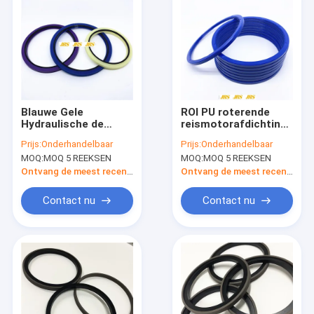
VERBINDINGSreis
VAN DE DE
MOTORcilinder
HYDRAULISCHE DE
VERBINDINGSuitrusting
Blauwe Gele
ROI PU roterende
Hydraulische de
reismotorafdichtingsset
Motorverbinding van
voor zware
Prijs:
Onderhandelbaar
Prijs:
Onderhandelbaar
HBY HBI voor
graafmachines
MOQ:
MOQ 5 REEKSEN
MOQ:
MOQ 5 REEKSEN
Techniekmachines
Ontvang de meest recente Prijs
Ontvang de meest recente Prijs
Contact nu
Contact nu
Huis
Producten
Ongeveer ons