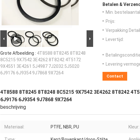
Betalen & Verzen
Min. bestelaantal
Prijs:
Verpakking Detail
Levertijd:
Grote Afbeelding :
4T8588 8T8245 8T8248
Betalingsconditi
8C5215 9X7542 3E4262 8T8242 4T5172
Levering vermog
9X4551 3E4261 5J4987 7J2032 5J5020
6J9176 6J9354 9J7868 9X7264
Contact
4T8588 8T8245 8T8248 8C5215 9X7542 3E4262 8T8242 4T5
6J9176 6J9354 9J7868 9X7264
beschrijving
Materiaal:
PTFE, NBR, PU
Kleur:
Type:
Kant/Bovenkant/doos-Stilte
Applii