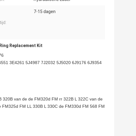
7-15 dagen
ijd:
Ring Replacement Kit
76
551 3E4261 5J4987 7J2032 5J5020 6J9176 6J9354
320B van de de FM320d FM rr 322B L 322C van de
de FM325d FM LL 330B L 330C de FM330d FM 568 FM