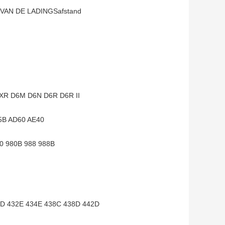
VAN DE LADINGSafstand
R D6M D6N D6R D6R II
B AD60 AE40
0 980B 988 988B
D 432E 434E 438C 438D 442D