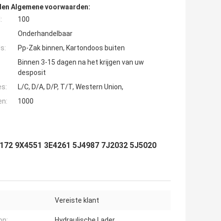
den Algemene voorwaarden:
:
100
Onderhandelbaar
s:
Pp-Zak binnen, Kartondoos buiten
Binnen 3-15 dagen na het krijgen van uw
desposit
es:
L/C, D/A, D/P, T/T, Western Union,
en:
1000
172 9X4551 3E4261 5J4987 7J2032 5J5020
Vereiste klant
on:
Hydraulische Lader