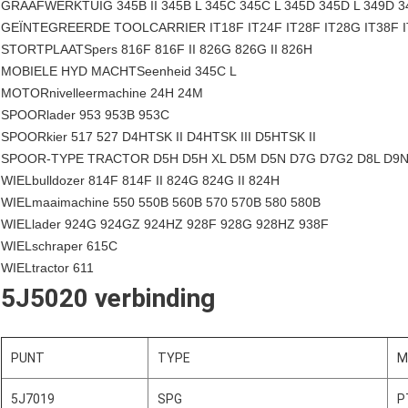
GRAAFWERKTUIG 345B II 345B L 345C 345C L 345D 345D L 349D 34
GEÏNTEGREERDE TOOLCARRIER IT18F IT24F IT28F IT28G IT38F IT
STORTPLAATSpers 816F 816F II 826G 826G II 826H
MOBIELE HYD MACHTSeenheid 345C L
MOTORnivelleermachine 24H 24M
SPOORlader 953 953B 953C
SPOORkier 517 527 D4HTSK II D4HTSK III D5HTSK II
SPOOR-TYPE TRACTOR D5H D5H XL D5M D5N D7G D7G2 D8L D9N
WIELbulldozer 814F 814F II 824G 824G II 824H
WIELmaaimachine 550 550B 560B 570 570B 580 580B
WIELlader 924G 924GZ 924HZ 928F 928G 928HZ 938F
WIELschraper 615C
WIELtractor 611
5J5020 verbinding
PUNT
TYPE
M
5J7019
SPG
P