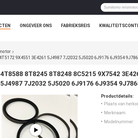
CTEN
ONGEVEER ONS
FABRIEKSREIS
KWALITEITSCONT
smotor
4T5172 9X4551 3E4261 5J4987 7J2032 5J5020 6J9176 6J9354 9J78
4T8588 8T8245 8T8248 8C5215 9X7542 3E42
5J4987 7J2032 5J5020 6J9176 6J9354 9J786
Productdetails:
Plaats van herko
Merknaam:
Modelnummer: