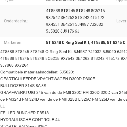
4T8588 8T8245 8T8248 8C5215
9X7542 3E4262 8T8242 4T5172
Onderdeelnr.:
Levert
9X4551 3E4261 5J4987 7J2032
5J5020 6J9176 6J
Markeren:
8T 8248 O Ring Seal Kit
,
4T8588
,
8T 8245 O 
4T8588 8T8245 8T8248 O Ring Seal Kit 5J4987 7J2032 5J5020 6J91
4T8588 8T8245 8T8248 8C5215 9X7542 3E4262 8T8242 4T5172 9X4
9J7868 9X7264
Compatibele materiaalmodellen: 5J5020:
GEARTICULEERDE VRACHTWAGEN D300D D300E
BULLDOZER 814S 8A 8S
GRAAFWERKTUIG 245 van de de FMll 320C FM 320D 320D van 245B 
de FM324d FM 324D van de de FMll 325B L 325C FM 325D van de 
LL
FELLER BUNCHER FB518
HYDRAULISCHE CONTROLE 44
STORTPLAATSpers 826C