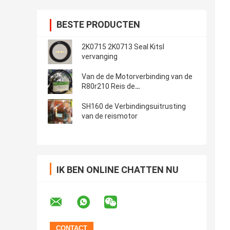
BESTE PRODUCTEN
2K0715 2K0713 Seal Kitsl
vervanging
Van de de Motorverbinding van de
R80r210 Reis de
Verbindingsuitrusting van Kit
Hydraulic Cylinder Boom Hyundai
SH160 de Verbindingsuitrusting
van de reismotor
IK BEN ONLINE CHATTEN NU