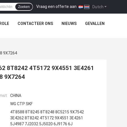
Vraag een offerte aan
|
Dutch
Zoeken
ROLE
CONTACTEER ONS
NIEUWS
GEVALLEN
68 9X7264
62 8T8242 4T5172 9X4551 3E4261
8 9X7264
mst:
CHINA
WG CTP SKF
4T8588 8T8245 8T8248 8C5215 9X7542
3E4262 8T8242 4T5172 9X4551 3E4261
5J4987 7J2032 5J5020 6J9176 6J