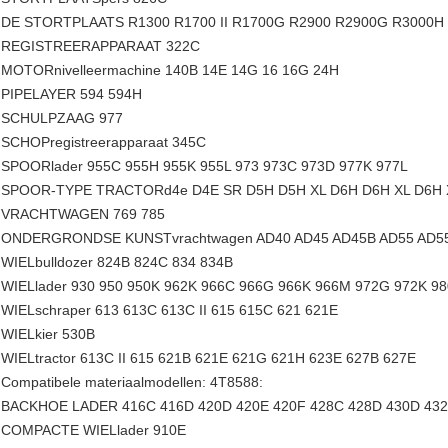
DE STORTPLAATS R1300 R1700 II R1700G R2900 R2900G R3000H 
REGISTREERAPPARAAT 322C
MOTORnivelleermachine 140B 14E 14G 16 16G 24H
PIPELAYER 594 594H
SCHULPZAAG 977
SCHOPregistreerapparaat 345C
SPOORlader 955C 955H 955K 955L 973 973C 973D 977K 977L
SPOOR-TYPE TRACTORd4e D4E SR D5H D5H XL D6H D6H XL D6H X
VRACHTWAGEN 769 785
ONDERGRONDSE KUNSTvrachtwagen AD40 AD45 AD45B AD55 AD55
WIELbulldozer 824B 824C 834 834B
WIELlader 930 950 950K 962K 966C 966G 966K 966M 972G 972K 98
WIELschraper 613 613C 613C II 615 615C 621 621E
WIELkier 530B
WIELtractor 613C II 615 621B 621E 621G 621H 623E 627B 627E
Compatibele materiaalmodellen: 4T8588:
BACKHOE LADER 416C 416D 420D 420E 420F 428C 428D 430D 432
COMPACTE WIELlader 910E