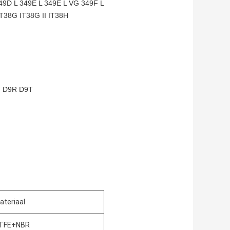
9D L 349E L 349E L VG 349F L
38G IT38G II IT38H
 D9R D9T
ateriaal
TFE+NBR