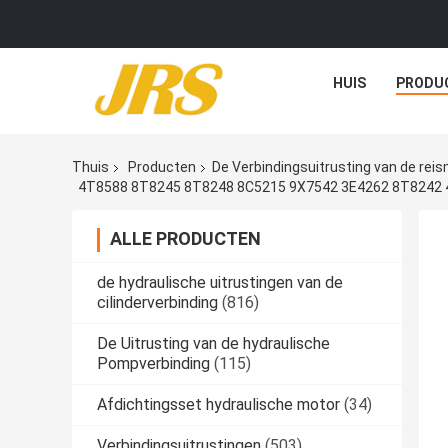
HUIS
PRODU
Thuis
Producten
De Verbindingsuitrusting van de rei
4T8588 8T8245 8T8248 8C5215 9X7542 3E4262 8T8242 
ALLE PRODUCTEN
de hydraulische uitrustingen van de
cilinderverbinding
(816)
De Uitrusting van de hydraulische
Pompverbinding
(115)
Afdichtingsset hydraulische motor
(34)
Verbindingsuitrustingen
(503)