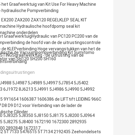
 het Graafwerktuig van Kit Use For Heavy Machine
e hydraulische Pompverbinding
 EX200 ZAX200 ZAX120 REGELKLEP SEAL KIT
machine Hydraulische hoofdpomp seal kit
machine onderdelen
et GraafwerktuigHydraulic van PC120 PC200 van de
pverbinding de hoofd van de de uitrustingscontrole
e de KLEPverbinding Hoge vervangstukken van het de
ulische de Vacuümpompverbinding Kit Sumitomo
STINGSgraafwerktuig - de uitrusting van de
ator van SH120 SH200 SH160
eitsverbinding
dingsuitrustingen
J4988 5J4987 5J4989 5J4997 5J7854 5J5402
3 6J1972 8J6213 5J4991 5J4986 5J4990 5J4992
5 9Y1654 1606387 1606386 de LIFTtift LEIDING 966C
 D8 D9 D12 voor Verbinding van de lader de
lische Cilinder
0 5J8325 5J8350 5J8150 5J8175 5J8200 5J0964
5 5J8275 5J8400 1672190 1672300 2892935
00 2892848 1672317
2 5T7133 5476515 5T7134 2192435 Zeehondelsets