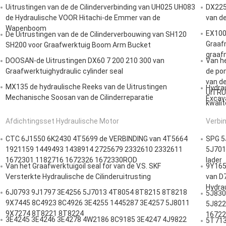
Uitrustingen van de de Cilinderverbinding van UH025 UH083
DX225
de Hydraulische VOOR Hitachi-de Emmer van de
van d
Wapenboom
EX100
De Uitrustingen van de de Cilinderverbouwing van SH120
Graaf
SH200 voor Graafwerktuig Boom Arm Bucket
graaf
DOOSAN-de Uitrustingen DX60 7 200 210 300 van
Van h
Graafwerktuighydraulic cylinder seal
de pom
van d
MX135 de hydraulische Reeks van de Uitrustingen
Hydra
UITRU
Mechanische Soosan van de Cilinderreparatie
Excav
kwalit
Afdichtingsset Hydraulische Motor
Verbin
CTC 6J1550 6K2430 4T5699 de VERBINDING van 4T5664
SPG 5
1921159 1449493 1438914 2725679 2332610 2332611
5J701
1672301 1182716 1672326 1672330ROD
lader
Van het Graafwerktuigoil seal for van de V.S. SKF
9Y165
Versterkte Hydraulische de Cilinderuitrusting
van D7
Hydrau
6J0793 9J1797 3E4256 5J7013 4T8054 8T8215 8T8218
5J830
9X7445 8C4923 8C4926 3E4255 1445287 3E4257 5J8011
5J822
9X7274 8T8221 8T8224
16722
3E4245 3E4246 3E4278 4W2186 8C9185 3E4247 4J9822
5T713