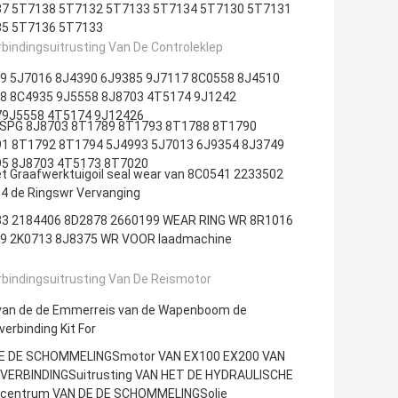
7 5T7138 5T7132 5T7133 5T7134 5T7130 5T7131
5 5T7136 5T7133
bindingsuitrusting Van De Controleklep
9 5J7016 8J4390 6J9385 9J7117 8C0558 8J4510
8 8C4935 9J5558 8J8703 4T5174 9J1242
9J5558 4T5174 9J12426
SPG 8J8703 8T1789 8T1793 8T1788 8T1790
1 8T1792 8T1794 5J4993 5J7013 6J9354 8J3749
5 8J8703 4T5173 8T7020
et Graafwerktuigoil seal wear van 8C0541 2233502
4 de Ringswr Vervanging
3 2184406 8D2878 2660199 WEAR RING WR 8R1016
9 2K0713 8J8375 WR VOOR laadmachine
rbindingsuitrusting Van De Reismotor
van de de Emmerreis van de Wapenboom de
erbinding Kit For
E DE SCHOMMELINGSmotor VAN EX100 EX200 VAN
 VERBINDINGSuitrusting VAN HET DE HYDRAULISCHE
entrum VAN DE DE SCHOMMELINGSolie