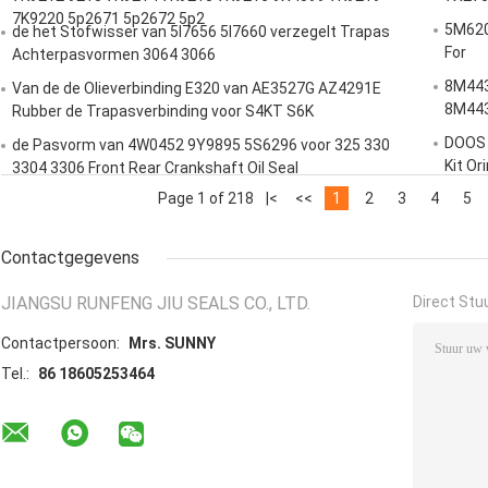
7K9220 5p2671 5p2672 5p2
5M6200
de het Stofwisser van 5I7656 5I7660 verzegelt Trapas
For
Achterpasvormen 3064 3066
8M443
Van de de Olieverbinding E320 van AE3527G AZ4291E
8M44
Rubber de Trapasverbinding voor S4KT S6K
DOOS 
de Pasvorm van 4W0452 9Y9895 5S6296 voor 325 330
Kit O
3304 3306 Front Rear Crankshaft Oil Seal
graaf
Page 1 of 218
|<
<<
1
2
3
4
5
Contactgegevens
JIANGSU RUNFENG JIU SEALS CO., LTD.
Direct Stu
Contactpersoon:
Mrs. SUNNY
Tel.:
86 18605253464