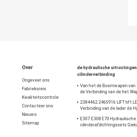
Over
de hydraulische uitrustingen
cilinderverbinding
Ongeveer ons
Van het de Boomwapen van
Fabrieksreis
de Verbinding van de het 
Kwaliteitscontrole
van de 180 van de de Emmer
2384462 2465916 LIFTtift LE
van het GraafwerktuigSeal Ki
Contacteer ons
Verbinding van de lader de H
Cylinder Oil Seals Vervang
Nieuws
Cilinder
E307 E308 E70 Hydraulische
Sitemap
cilinderafdichtingssets Gie
Bakonderdelen