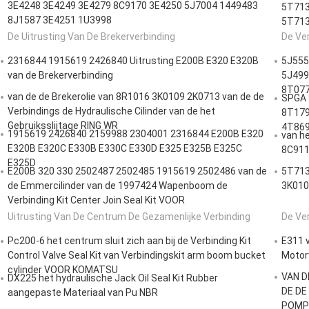
3E4248 3E4249 3E4279 8C9170 3E4250 5J7004 1449483
5T713
8J1587 3E4251 1U3998
5T713
De Uitrusting Van De Brekerverbinding
De Ver
2316844 1915619 2426840 Uitrusting E200B E320 E320B
5J555
van de Brekerverbinding
5J499
8T077
van de de Brekerolie van 8R1016 3K0109 2K0713 van de de
SPGA 
Verbindings de Hydraulische Cilinder van de het
8T179
Gebruiksslijtage RING WR
4T869
1915619 2426840 2159988 2304001 2316844 E200B E320
van h
E320B E320C E330B E330C E330D E325 E325B E325C
8C911
E325D
E200B 320 330 2502487 2502485 1915619 2502486 van de
5T713
de Emmercilinder van de 1997424 Wapenboom de
3K010
Verbinding Kit Center Join Seal Kit VOOR
Uitrusting Van De Centrum De Gezamenlijke Verbinding
De Ve
Pc200-6 het centrum sluit zich aan bij de Verbinding Kit
E311 
Control Valve Seal Kit van Verbindingskit arm boom bucket
Motorv
cylinder VOOR KOMATSU
VAN D
DX225 het hydraulische Jack Oil Seal Kit Rubber
DE DE
aangepaste Materiaal van Pu NBR
POMPc