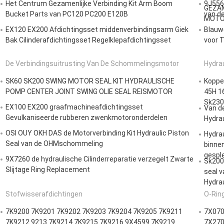
Het Centrum Gezamenlijke Verbinding Kit Arm Boom
9J5562
GEZAM
Bucket Parts van PC120 PC200 E120B
van d
MOTOR
EX120 EX200 Afdichtingsset middenverbindingsarm Giek
Blauwe
Bak Cilinderafdichtingsset Regelklepafdichtingsset
voor 
De Verbindingsuitrusting Van De Schommelingsmotor
Hydrau
SK60 SK200 SWING MOTOR SEAL KIT HYDRAULISCHE
Koppe
POMP CENTER JOINT SWING OLIE SEAL REISMOTOR
45H 1
Sk230
EX100 EX200 graafmachineafdichtingsset
Van de
Gevulkaniseerde rubberen zwenkmotoronderdelen
Hydrau
OSI OUY OKH DAS de Motorverbinding Kit Hydraulic Piston
Hydrau
Seal van de OHMschommeling
binnen
gesple
9X7260 de hydraulische Cilinderreparatie verzegelt Zwarte
Sk200-
Slijtage Ring Replacement
seal v
Hydrau
Stofwisserafdichtingen
O-Rin
7K9200 7K9201 7K9202 7K9203 7K9204 7K9205 7K9211
7X070
7K9212 9213 7K9214 7K9215 7K9216 9X4599 7K9219
7X270