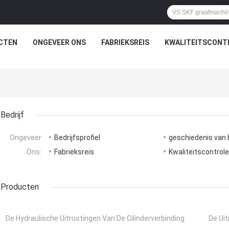
CTEN
ONGEVEER ONS
FABRIEKSREIS
KWALITEITSCONT
p
Bedrijf
Ongeveer
Bedrijfsprofiel
geschiedenis van h
Ons:
Fabrieksreis
Kwaliteitscontrol
Producten
De Hydraulische Uitrustingen Van De Cilinderverbinding
De Ui