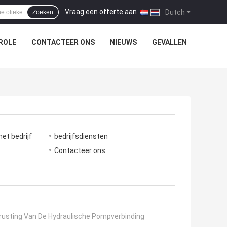
Vraag een offerte aan
|
Dutch
Zoeken
ROLE
CONTACTEER ONS
NIEUWS
GEVALLEN
et bedrijf
bedrijfsdiensten
e
Contacteer ons
trusting Van De Hydraulische Pompverbinding