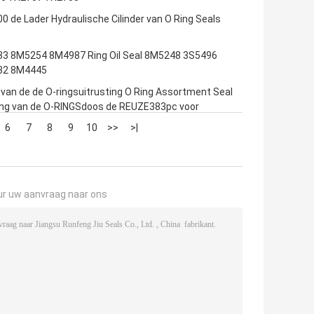
 de Lader Hydraulische Cilinder van O Ring Seals
3 8M5254 8M4987 Ring Oil Seal 8M5248 3S5496
32 8M4445
van de de O-ringsuitrusting O Ring Assortment Seal
ring van de O-RINGSdoos de REUZE383pc voor
werktuig
6
7
8
9
10
>>
>|
ur uw aanvraag naar ons