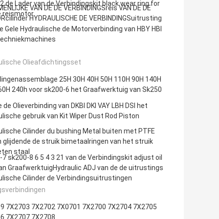
 de Lader van de Verbindingskit black wear ring for
ENLIJKE VAN DE DE VERBINDINGSreis VAN DE DE
e reismotor
cilinder HYDRAULISCHE DE VERBINDINGSuitrusting
 Gele Hydraulische de Motorverbinding van HBY HBI
Techniekmachines
lische Olieafdichtingsset
lingenassemblage 25H 30H 40H 50H 110H 90H 140H
60H 240h voor sk200-6 het Graafwerktuig van Sk250
 de Olieverbinding van DKBI DKI VAY LBH DSI het
lische gebruik van Kit Wiper Dust Rod Piston
lische Cilinder du bushing Metal buiten met PTFE
 glijdende de struik bimetaalringen van het struik
ten staal
7 sk200-8 6 5 4 3 21 van de Verbindingskit adjust oil
an GraafwerktuigHydraulic ADJ van de de uitrustings
lische Cilinder de Verbindingsuitrustingen
gsverbindingen
9 7X2703 7X2702 7X0701 7X2700 7X2704 7X2705
6 7X2707 7X2708