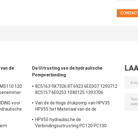
LAA
 van de
De Uitrusting van de hydraulische
Pompverbinding
 MS110 120
8C5163 9X7326 8T6923 6E0307 1293712
Wapenemmer
8C5157 6E0253 1080125 1393706
verbinding
8T1797 8C5160 1086211 1293709
IDING voor
Van de de Hoge drukpomp van HPV35
t Hydraulic
1214185 1301857 0996998
ydraulische
HPV55 het Materiaal van de de
stukkenboom
Verbindingsuitrusting NBR PTFE Pu
HPV55 hydraulische de
karm
Verbindingsuitrusting PC120 PC130
PC120 van de Toestelpomp voor