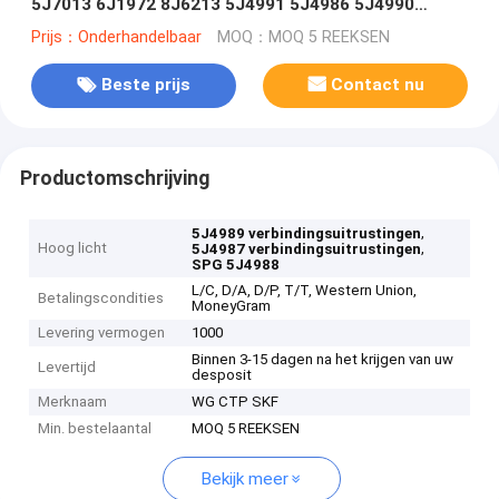
5J7013 6J1972 8J6213 5J4991 5J4986 5J4990
5J4992 lader
Prijs：Onderhandelbaar
MOQ：MOQ 5 REEKSEN
Beste prijs
Contact nu
Productomschrijving
,
5J4989 verbindingsuitrustingen
Hoog licht
,
5J4987 verbindingsuitrustingen
SPG 5J4988
L/C, D/A, D/P, T/T, Western Union,
Betalingscondities
MoneyGram
Levering vermogen
1000
Binnen 3-15 dagen na het krijgen van uw
Levertijd
desposit
Merknaam
WG CTP SKF
Min. bestelaantal
MOQ 5 REEKSEN
Bekijk meer