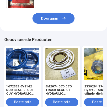
Doorgaan
Geadviseerde Producten
1672323 6V8142
5M2074 D7D D7G
2339204 3769
ROD SEAL IDI ODI
TRACK SEAL KIT
Hydraulische
OUY HYDRAULIC
HYDRAULIC
cilinderdichtin
SEAL PU
TRANSMISSION
voor laadmach
SEAL KIT NBR
Beste prijs
Beste prijs
Beste pri