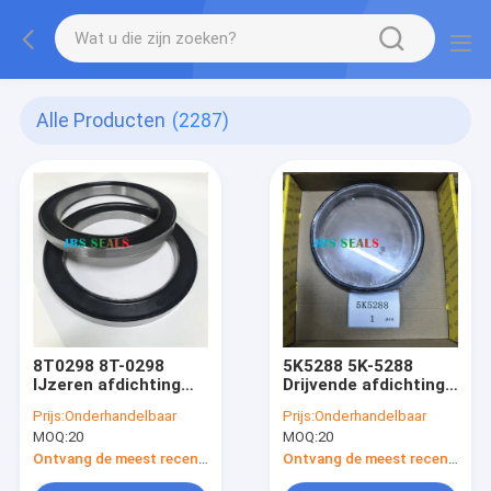
Alle Producten
(2287)
8T0298 8T-0298
5K5288 5K-5288
IJzeren afdichting
Drijvende afdichting
Hydraulische cilinder
Hydraulische cilinder
Prijs:
Onderhandelbaar
Prijs:
Onderhandelbaar
Lader Lift Tift
Lader Lift Tift
MOQ:
20
MOQ:
20
Stuurafdichtingsset
Stuurafdichtingsset
Ontvang de meest recente Prijs
Ontvang de meest recente Prijs