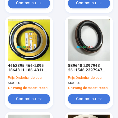
Contact nu
Contact nu
4662895 466-2895
8E9648 2397943
1864311 186-4311
2611546 2397947
Giekarm Emmer
Lift Tift Steering
Prijs:
Onderhandelbaar
Prijs:
Onderhandelbaar
Hydraulische cilinder
Hydraulische Cilinder
MOQ:
20
MOQ:
20
Graafmachine
Lader Stofafdichting
Afdichtingsset
Ontvang de meest recente Prijs
Ontvang de meest recente Prijs
Zwenkmotorset
Contact nu
Contact nu