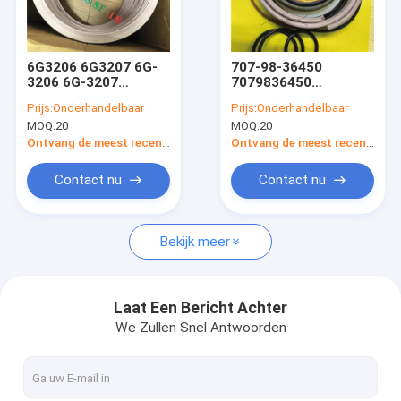
Fabrieksreis
Kwaliteitscontrole
6G3206 6G3207 6G-
707-98-36450
3206 6G-3207
7079836450
Contacteer ons
Wasmachine
Boomarm Emmer
Prijs:
Onderhandelbaar
Prijs:
Onderhandelbaar
Afdichting
Hydraulische Cilinder
MOQ:
20
MOQ:
20
Hydraulische Cilinder
Graafmachine
Nieuws
Lader Lift Tift
Afdichtingsset
Ontvang de meest recente Prijs
Ontvang de meest recente Prijs
Stuurafdichtingsset
Gevallen
Contact nu
Contact nu
Bekijk meer
de hydraulische uitrustingen van de cilinderverbinding
De Uitrusting van de hydraulische Pompverbinding
Laat Een Bericht Achter
We Zullen Snel Antwoorden
Afdichtingsset hydraulische motor
Verbindingsuitrustingen