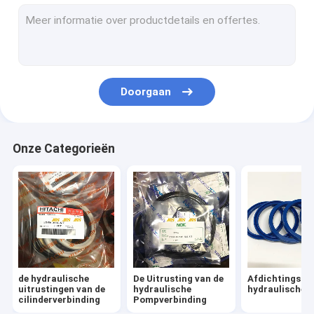
De Uitrusting van de brekerverbinding
De Verbindingsuitrusting van de controleklep
Uitrusting van de centrum de Gezamenlijke Verbinding
Doorgaan
De Verbindingsuitrusting van de reismotor
De Verbindingsuitrusting van de schommelingsmotor
Onze Categorieën
Hydraulische olieafdichtingsset
Stofwisserafdichtingen
O-ringsverbindingen
de hydraulische
De Uitrusting van de
Afdichtingsse
uitrustingen van de
hydraulische
hydraulische 
cilinderverbinding
Pompverbinding