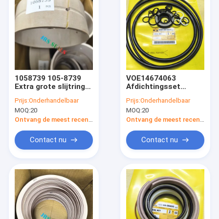
1058739 105-8739
VOE14674063
Extra grote slijtring
Afdichtingsset
Hydraulische cilinder
hydraulische pomp
Prijs:
Onderhandelbaar
Prijs:
Onderhandelbaar
Lader Lift Tift
Rijmotorset
MOQ:
20
MOQ:
20
Stuurafdichtingsset
Zwenkmotorset
Afdichtingsset
Ontvang de meest recente Prijs
Ontvang de meest recente Prijs
graafmachine
Contact nu
Contact nu
Huis
Producten
Ongeveer ons