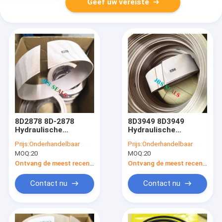
Geef uw vereiste
8D2878 8D-2878
8D3949 8D3949
Hydraulische
Hydraulische
Cilinderlader Lift Tift
cilinderlader Lift Tift
Prijs:
Onderhandelbaar
Prijs:
Onderhandelbaar
Stuurafdichtingsset
Stuurafdichtingsset
MOQ:
20
MOQ:
20
Slijtring
WearRing
Ontvang de meest recente Prijs
Ontvang de meest recente Prijs
Contact nu
Contact nu