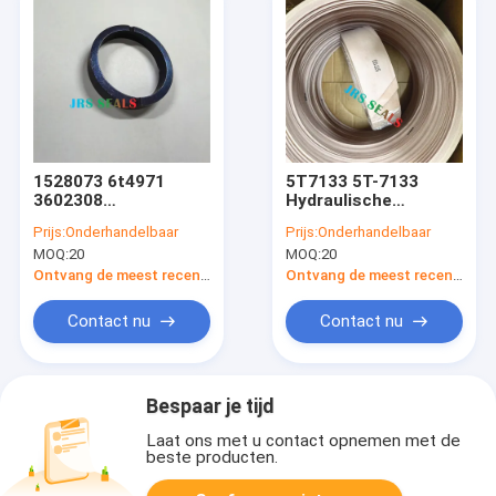
1528073 6t4971
5T7133 5T-7133
3602308
Hydraulische
Hydraulische
cilinderlift Tift-
Prijs:
Onderhandelbaar
Prijs:
Onderhandelbaar
Cilinderlader Lift Tift
stuurafdichtingsset
MOQ:
20
MOQ:
20
Stuurstofafdichting
Overmaat dragen
Ontvang de meest recente Prijs
Ontvang de meest recente Prijs
Contact nu
Contact nu
Bespaar je tijd
Laat ons met u contact opnemen met de
beste producten.