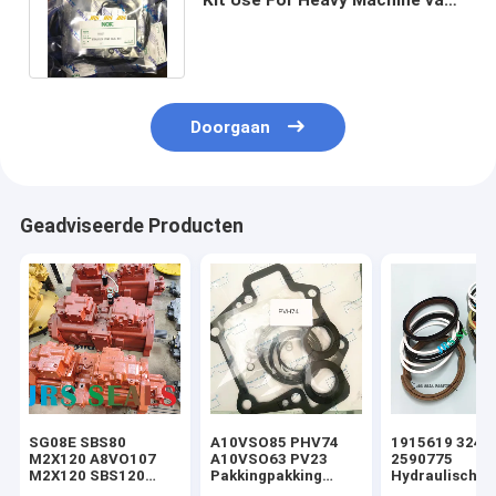
de hydraulische
Pompverbinding
Doorgaan
Geadviseerde Producten
SG08E SBS80
A10VSO85 PHV74
1915619 3249
M2X120 A8VO107
A10VSO63 PV23
2590775
M2X120 SBS120
Pakkingpakking
Hydraulische
SBS140 K5V200
Hydraulische
cilinderverzeg