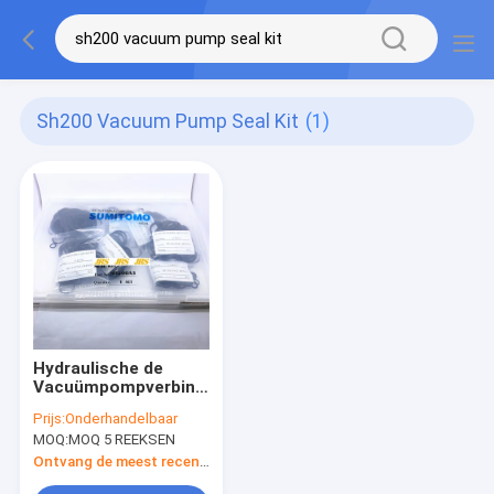
Sh200 Vacuum Pump Seal Kit
(1)
Hydraulische de
Vacuümpompverbinding
Kit Sumitomo
Prijs:
Onderhandelbaar
Excavator van SH120
MOQ:
MOQ 5 REEKSEN
SH200 SH160
Ontvang de meest recente Prijs