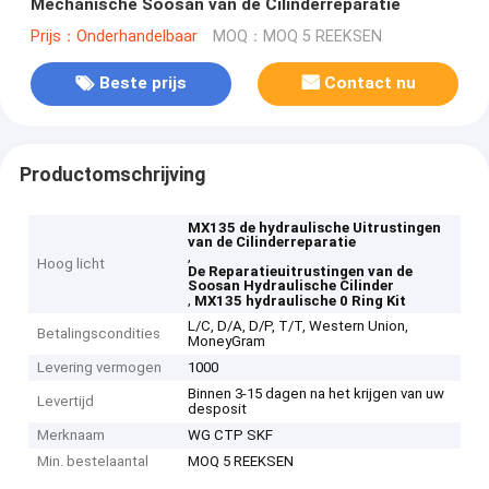
Mechanische Soosan van de Cilinderreparatie
Prijs：Onderhandelbaar
MOQ：MOQ 5 REEKSEN
Beste prijs
Contact nu
Productomschrijving
MX135 de hydraulische Uitrustingen
van de Cilinderreparatie
,
Hoog licht
De Reparatieuitrustingen van de
Soosan Hydraulische Cilinder
,
MX135 hydraulische 0 Ring Kit
L/C, D/A, D/P, T/T, Western Union,
Betalingscondities
MoneyGram
Levering vermogen
1000
Binnen 3-15 dagen na het krijgen van uw
Levertijd
desposit
Merknaam
WG CTP SKF
Min. bestelaantal
MOQ 5 REEKSEN