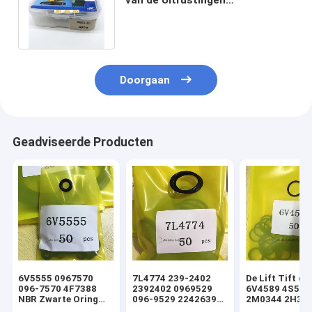
Mechanische Soosan van de
Cilinderreparatie
Doorgaan
Geadviseerde Producten
6V5555 0967570
7L4774 239-2402
De Lift Tift di
096-7570 4F7388
2392402 0969529
6V4589 4S592
NBR Zwarte Oring
096-9529 2242639
2M0344 2H393
hydraulische
224-2639 NBR
Hydraulische