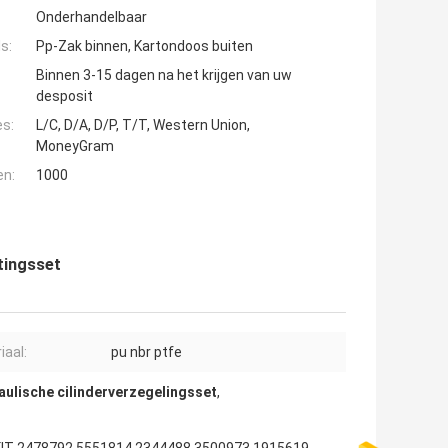
Onderhandelbaar
s:
Pp-Zak binnen, Kartondoos buiten
Binnen 3-15 dagen na het krijgen van uw
desposit
es:
L/C, D/A, D/P, T/T, Western Union,
MoneyGram
en:
1000
tingsset
iaal:
pu nbr ptfe
aulische cilinderverzegelingsset
,