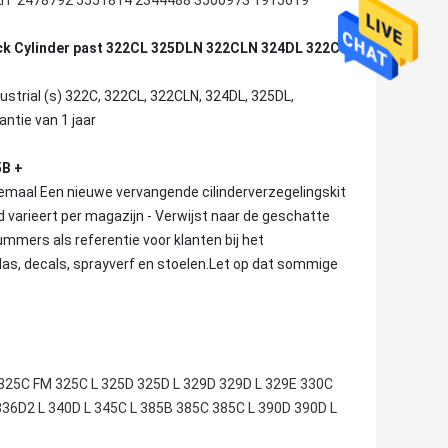
IT 2478792 5551814 2344488 3500973 1915619
 Stick Cylinder past 322CL 325DLN 322CLN 324DL 322C
ustrial (s) 322C, 322CL, 322CLN, 324DL, 325DL,
ntie van 1 jaar
5B +
emaal Een nieuwe vervangende cilinderverzegelingskit
 varieert per magazijn - Verwijst naar de geschatte
mmers als referentie voor klanten bij het
las, decals, sprayverf en stoelen.Let op dat sommige
 325C FM 325C L 325D 325D L 329D 329D L 329E 330C
36D2 L 340D L 345C L 385B 385C 385C L 390D 390D L