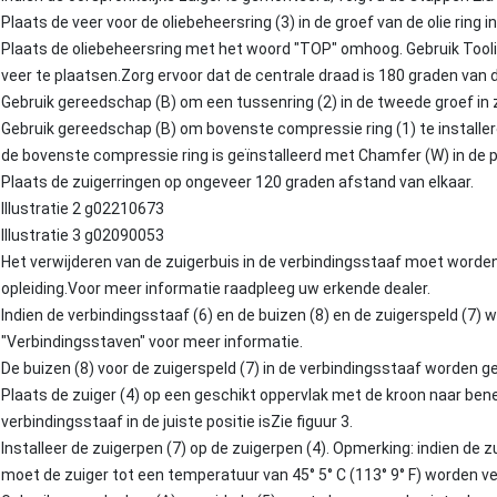
Plaats de veer voor de oliebeheersring (3) in de groef van de olie ring in
Plaats de oliebeheersring met het woord "TOP" omhoog. Gebruik Toolin
veer te plaatsen.Zorg ervoor dat de centrale draad is 180 graden van d
Gebruik gereedschap (B) om een tussenring (2) in de tweede groef in z
Gebruik gereedschap (B) om bovenste compressie ring (1) te installere
de bovenste compressie ring is geïnstalleerd met Chamfer (W) in de 
Plaats de zuigerringen op ongeveer 120 graden afstand van elkaar.
Illustratie 2 g02210673
Illustratie 3 g02090053
Het verwijderen van de zuigerbuis in de verbindingsstaaf moet worden
opleiding.Voor meer informatie raadpleeg uw erkende dealer.
Indien de verbindingsstaaf (6) en de buizen (8) en de zuigerspeld (7) 
"Verbindingsstaven" voor meer informatie.
De buizen (8) voor de zuigerspeld (7) in de verbindingsstaaf worden
Plaats de zuiger (4) op een geschikt oppervlak met de kroon naar bene
verbindingsstaaf in de juiste positie isZie figuur 3.
Installeer de zuigerpen (7) op de zuigerpen (4). Opmerking: indien de 
moet de zuiger tot een temperatuur van 45° 5° C (113° 9° F) worden 