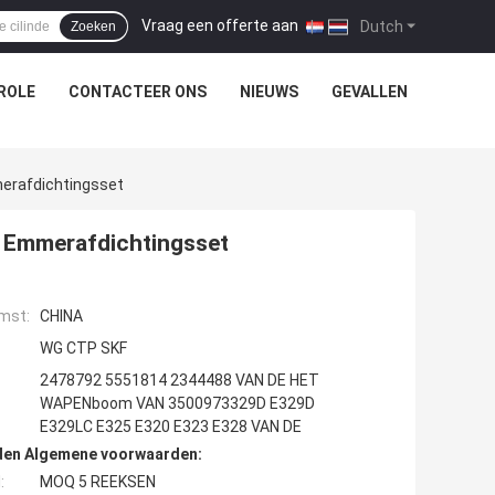
Vraag een offerte aan
|
Dutch
Zoeken
ROLE
CONTACTEER ONS
NIEUWS
GEVALLEN
erafdichtingsset
Emmerafdichtingsset
mst:
CHINA
WG CTP SKF
2478792 5551814 2344488 VAN DE HET
WAPENboom VAN 3500973329D E329D
E329LC E325 E320 E323 E328 VAN DE
den Algemene voorwaarden:
:
MOQ 5 REEKSEN