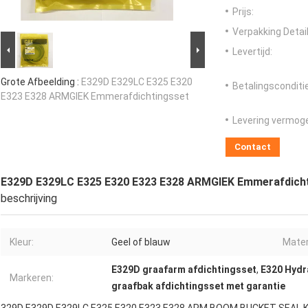
Prijs:
Verpakking Detail
Levertijd:
Grote Afbeelding :
E329D E329LC E325 E320
Betalingsconditi
E323 E328 ARMGIEK Emmerafdichtingsset
Levering vermog
Contact
E329D E329LC E325 E320 E323 E328 ARMGIEK Emmerafdich
beschrijving
Kleur:
Geel of blauw
Mater
E329D graafarm afdichtingsset
,
E320 Hydr
Markeren:
graafbak afdichtingsset met garantie