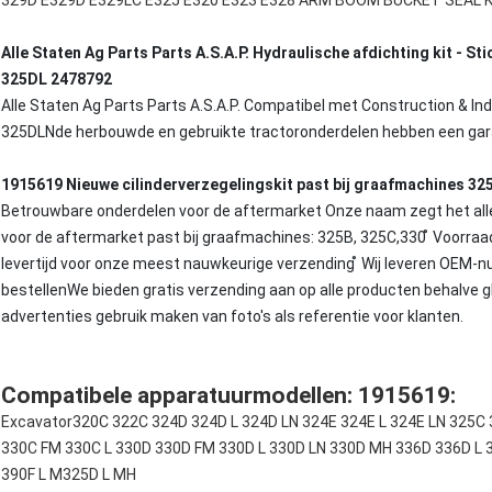
329D E329D E329LC E325 E320 E323 E328 ARM BOOM BUCKET SEAL K
Alle Staten Ag Parts Parts A.S.A.P. Hydraulische afdichting kit -
325DL 2478792
Alle Staten Ag Parts Parts A.S.A.P. Compatibel met Construction & Ind
325DLNde herbouwde en gebruikte tractoronderdelen hebben een gara
1915619 Nieuwe cilinderverzegelingskit past bij graafmachines 32
Betrouwbare onderdelen voor de aftermarket Onze naam zegt het all
voor de aftermarket past bij graafmachines: 325B, 325C,330 ̊ Voorraad
levertijd voor onze meest nauwkeurige verzending ̊ Wij leveren OEM-nu
bestellenWe bieden gratis verzending aan op alle producten behalve g
advertenties gebruik maken van foto's als referentie voor klanten.
Compatibele apparatuurmodellen: 1915619:
Excavator
3
20C 322C 324D 324D L 324D LN 324E 324E L 324E LN 325C
330C FM 330C L 330D 330D FM 330D L 330D LN 330D MH 336D 336D L 3
390F L M325D L MH