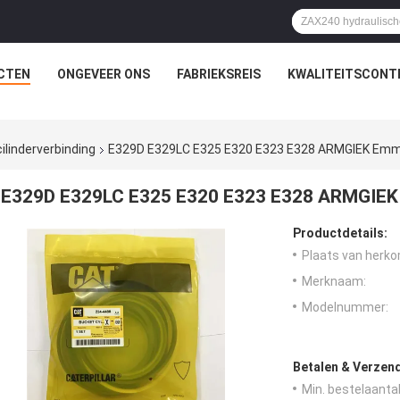
CTEN
ONGEVEER ONS
FABRIEKSREIS
KWALITEITSCONT
ilinderverbinding
E329D E329LC E325 E320 E323 E328 ARMGIEK Emm
E329D E329LC E325 E320 E323 E328 ARMGIEK 
Productdetails:
Plaats van herko
Merknaam:
Modelnummer:
Betalen & Verzen
Min. bestelaantal