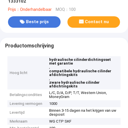
1333102
Prijs：Onderhandelbaar
MOQ：100
Beste prijs
Contact nu
Productomschrijving
hydraulische cilinderdichtingsset
met garantie
,
compatibele hydraulische cilinder
Hoog licht
afdichtingskits
,
zware hydraulische cilinder
afdichtingskits
L/C, D/A, D/P, T/T, Western Union,
Betalingscondities
MoneyGram
Levering vermogen
1000
Binnen 3-15 dagen na het krijgen van uw
Levertijd
desposit
Merknaam
WG CTP SKF