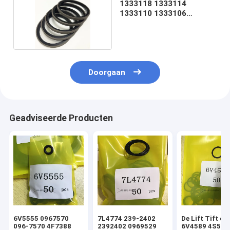
1333118 1333114
1333110 1333106
1082871 1333102
Doorgaan
Geadviseerde Producten
6V5555 0967570
7L4774 239-2402
De Lift Tift di
096-7570 4F7388
2392402 0969529
6V4589 4S592