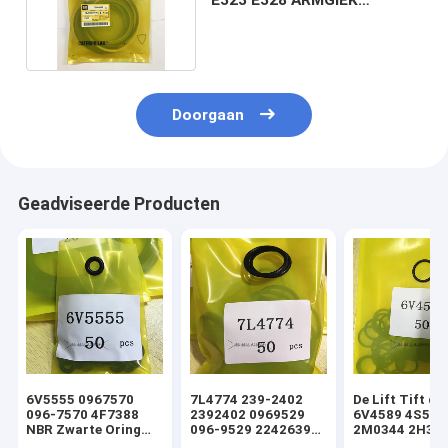
Emmerafdichtingsset
Doorgaan
Geadviseerde Producten
6V5555 0967570
7L4774 239-2402
De Lift Tift di
096-7570 4F7388
2392402 0969529
6V4589 4S592
NBR Zwarte Oring
096-9529 2242639
2M0344 2H393
hydraulische
224-2639 NBR
Hydraulische