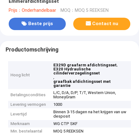
Emmerafdichtingsset
Prijs：Onderhandelbaar
MOQ：MOQ 5 REEKSEN
Beste prijs
Contact nu
Productomschrijving
,
E329D graafarm afdichtingsset
E320 Hydraulische
cilinderverzegelingsset
Hoog licht
,
graafbak afdichtingsset met
garantie
L/C, D/A, D/P, T/T, Western Union,
Betalingscondities
MoneyGram
Levering vermogen
1000
Binnen 3-15 dagen na het krijgen van uw
Levertijd
desposit
Merknaam
WG CTP SKF
Min. bestelaantal
MOQ 5 REEKSEN