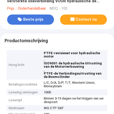
versterkte olieverbinding VOOR hydraulische de
zuigerstang hoofdverbinding van de
Prijs：Onderhandelbaar
MOQ：100
cilinderuitrusting
Beste prijs
Contact nu
Productomschrijving
PTFE-revisieset voor hydraulische
motor
,
ISO9001 de hydraulische Uitrusting
Hoog licht
van de Motorverbouwing
,
PTFE-de Verbindingsuitrusting van
de Boomcilinder
L/C, D/A, D/P, T/T, Western Union,
Betalingscondities
MoneyGram
Levering vermogen
1000
Binnen 3-15 dagen na het krijgen van uw
Levertijd
desposit
Merknaam
WG CTP SKF