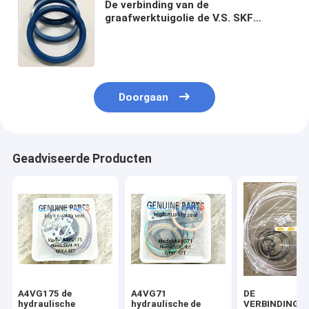
De verbinding van de
graafwerktuigolie de V.S. SKF
versterkte olieverbinding VOOR
hydraulische de zuigerstang
hoofdverbinding van de
cilinderuitrusting
Doorgaan
Geadviseerde Producten
A4VG175 de
A4VG71
DE
hydraulische
hydraulische de
VERBINDINGSu