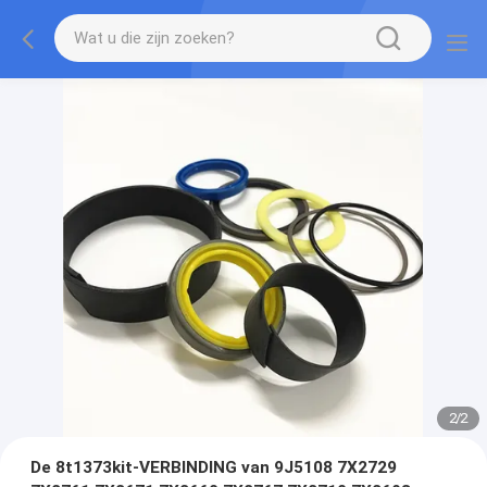
2
/
2
De 8t1373kit-VERBINDING van 9J5108 7X2729