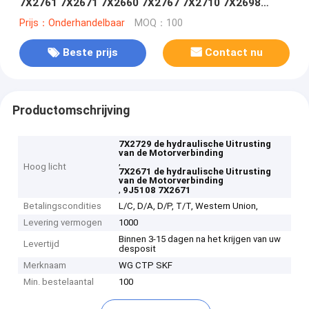
7X2761 7X2671 7X2660 7X2767 7X2710 7X2698
7X2699 7X2697 7X2740 7X2752 7X2791
Prijs：Onderhandelbaar
MOQ：100
Beste prijs
Contact nu
Productomschrijving
7X2729 de hydraulische Uitrusting
van de Motorverbinding
,
Hoog licht
7X2671 de hydraulische Uitrusting
van de Motorverbinding
,
9J5108 7X2671
Betalingscondities
L/C, D/A, D/P, T/T, Western Union,
Levering vermogen
1000
Binnen 3-15 dagen na het krijgen van uw
Levertijd
desposit
Merknaam
WG CTP SKF
Min. bestelaantal
100