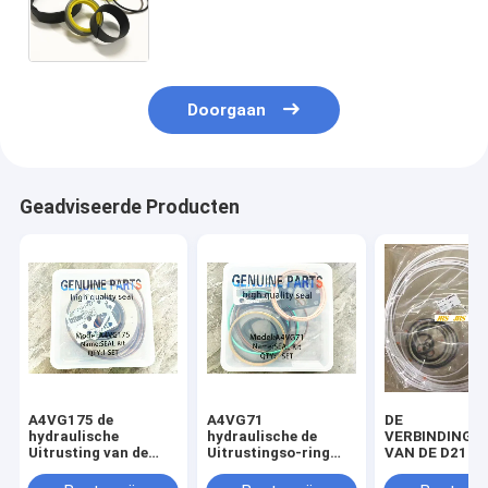
7X2660 7X2767 7X2710 7X2698
7X2699 7X2697 7X2740 7X2752
7X2791
Doorgaan
Geadviseerde Producten
A4VG175 de
A4VG71
DE
hydraulische
hydraulische de
VERBINDINGSu
Uitrusting van de
Uitrustingso-ring
VAN DE D21d3
Motorverbinding
van de
D45 D53 D65 D
Motorverbinding
D85 D155