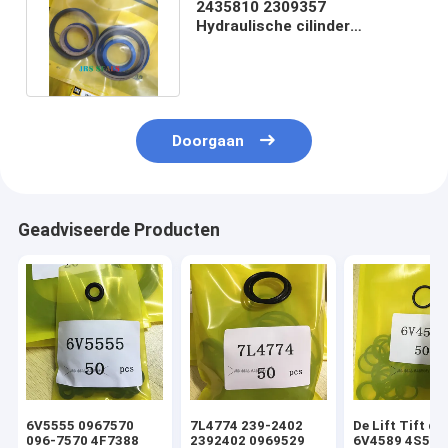
2435810 2309357
Hydraulische cilinder
afdichting kit laadmachine
graafmachine
Doorgaan
Geadviseerde Producten
6V5555 0967570
7L4774 239-2402
De Lift Tift di
096-7570 4F7388
2392402 0969529
6V4589 4S592