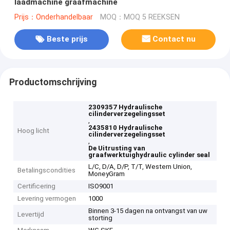
laadmachine graafmachine
Prijs：Onderhandelbaar
MOQ：MOQ 5 REEKSEN
Beste prijs
Contact nu
Productomschrijving
2309357 Hydraulische
cilinderverzegelingsset
,
2435810 Hydraulische
Hoog licht
cilinderverzegelingsset
,
De Uitrusting van
graafwerktuighydraulic cylinder seal
L/C, D/A, D/P, T/T, Western Union,
Betalingscondities
MoneyGram
Certificering
ISO9001
Levering vermogen
1000
Binnen 3-15 dagen na ontvangst van uw
Levertijd
storting