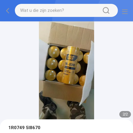
2
/
2
1R0749 5I8670