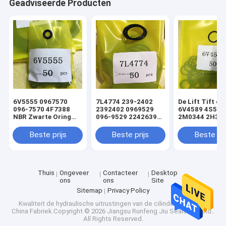
Geadviseerde Producten
6V5555 0967570
7L4774 239-2402
De Lift Tift di
096-7570 4F7388
2392402 0969529
6V4589 4S592
NBR Zwarte Oring
096-9529 2242639
2M0344 2H393
hydraulische
224-2639 NBR
Hydraulische
cilinderladerafdichtingsset
Zwarte Oring
Oringverbindi
Beste prijs
Beste prijs
Beste pri
hydraulische
de Cilinderlade
cilinderladerafdichtingsset
sturen
Thuis
Ongeveer
Contacteer
Desktop
ons
ons
Site
Sitemap
Privacy Policy
Kwaliteit
de hydraulische uitrustingen van de cilinderverbinding
China Fabriek.Copyright © 2026 Jiangsu Runfeng Jiu Seals Co., Ltd..
All Rights Reserved.