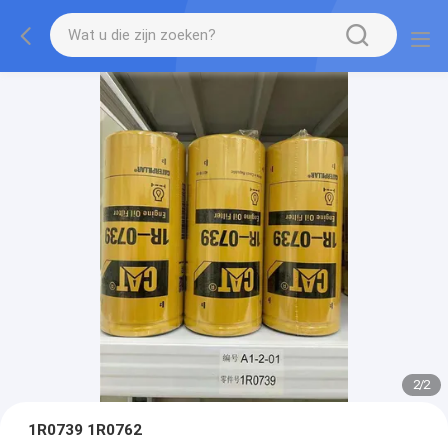
2
/
2
1R0739 1R0762