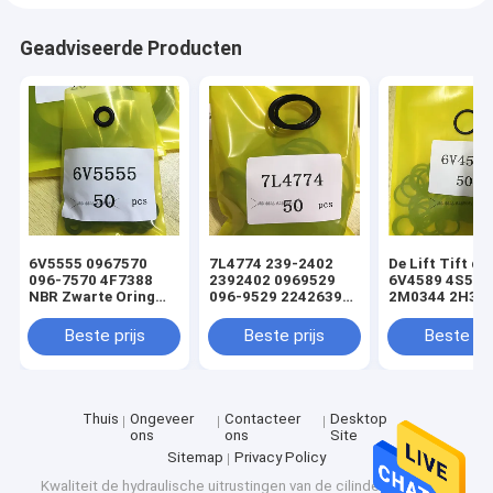
Geadviseerde Producten
6V5555 0967570
7L4774 239-2402
De Lift Tift di
096-7570 4F7388
2392402 0969529
6V4589 4S592
NBR Zwarte Oring
096-9529 2242639
2M0344 2H393
hydraulische
224-2639 NBR
Hydraulische
cilinderladerafdichtingsset
Zwarte Oring
Oringverbindi
Beste prijs
Beste prijs
Beste pri
hydraulische
de Cilinderlade
cilinderladerafdichtingsset
sturen
Thuis
Ongeveer
Contacteer
Desktop
ons
ons
Site
Sitemap
Privacy Policy
Kwaliteit
de hydraulische uitrustingen van de cilinderverbinding