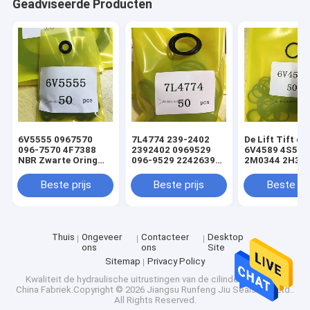
Geadviseerde Producten
6V5555 0967570
7L4774 239-2402
De Lift Tift di
096-7570 4F7388
2392402 0969529
6V4589 4S592
NBR Zwarte Oring
096-9529 2242639
2M0344 2H393
hydraulische
224-2639 NBR
Hydraulische
cilinderladerafdichtingsset
Zwarte Oring
Oringverbindi
Beste prijs
Beste prijs
Beste pri
hydraulische
de Cilinderlade
cilinderladerafdichtingsset
sturen
Thuis
Ongeveer
Contacteer
Desktop
ons
ons
Site
Sitemap
Privacy Policy
Kwaliteit
de hydraulische uitrustingen van de cilinderverbinding
China Fabriek.Copyright © 2026 Jiangsu Runfeng Jiu Seals Co., Ltd..
All Rights Reserved.