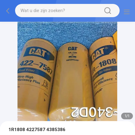
1
/
1
1R1808 4227587 4385386