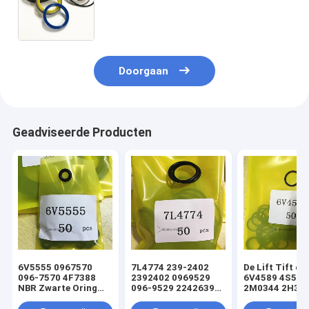
1857027 1857029 1857030 1857035
1857036 1857037 1857662
Doorgaan
Geadviseerde Producten
6V5555 0967570
7L4774 239-2402
De Lift Tift di
096-7570 4F7388
2392402 0969529
6V4589 4S592
NBR Zwarte Oring
096-9529 2242639
2M0344 2H393
hydraulische
224-2639 NBR
Hydraulische
cilinderladerafdichtingsset
Zwarte Oring
Oringverbindi