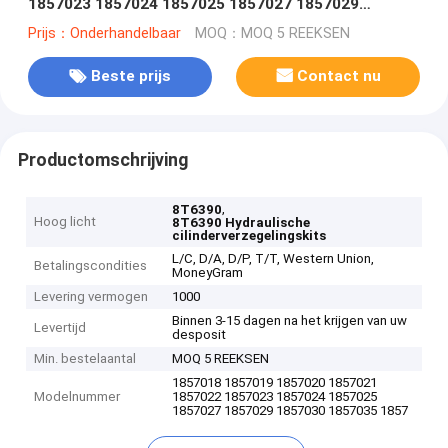
1857023 1857024 1857025 1857027 1857029
1857030 1857035 1857036 1857037 1857662
Prijs：Onderhandelbaar
MOQ：MOQ 5 REEKSEN
Beste prijs
Contact nu
Productomschrijving
,
8T6390
Hoog licht
8T6390 Hydraulische
cilinderverzegelingskits
L/C, D/A, D/P, T/T, Western Union,
Betalingscondities
MoneyGram
Levering vermogen
1000
Binnen 3-15 dagen na het krijgen van uw
Levertijd
desposit
Min. bestelaantal
MOQ 5 REEKSEN
1857018 1857019 1857020 1857021
Modelnummer
1857022 1857023 1857024 1857025
1857027 1857029 1857030 1857035 1857