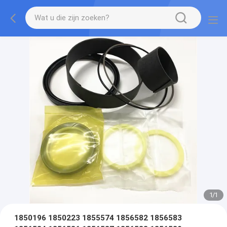
1
/
1
1850196 1850223 1855574 1856582 1856583