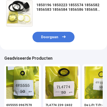
1850196 1850223 1855574 1856582
1856583 1856584 1856586 1856587
1856588 1856589 1856590 1856591
1856593 1856596 1856598
Doorgaan
Geadviseerde Producten
6V5555 0967570
7L4774 239-2402
De Lift Tift di