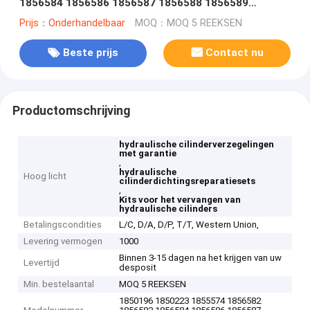
1856584 1856586 1856587 1856588 1856589
1856590 1856591 1856593 1856596 1856598
Prijs：Onderhandelbaar
MOQ：MOQ 5 REEKSEN
Beste prijs
Contact nu
Productomschrijving
hydraulische cilinderverzegelingen
met garantie
,
hydraulische
Hoog licht
cilinderdichtingsreparatiesets
,
Kits voor het vervangen van
hydraulische cilinders
Betalingscondities
L/C, D/A, D/P, T/T, Western Union,
Levering vermogen
1000
Binnen 3-15 dagen na het krijgen van uw
Levertijd
desposit
Min. bestelaantal
MOQ 5 REEKSEN
1850196 1850223 1855574 1856582