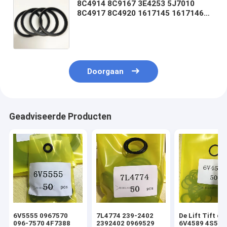
8C4914 8C9167 3E4253 5J7010
8C4917 8C4920 1617145 1617146
3E4254 6J1972 9X7337 8T8209
8T82128C4908 1449485 3E4252
8J6213
Doorgaan
Geadviseerde Producten
6V5555 0967570
7L4774 239-2402
De Lift Tift di
096-7570 4F7388
2392402 0969529
6V4589 4S592