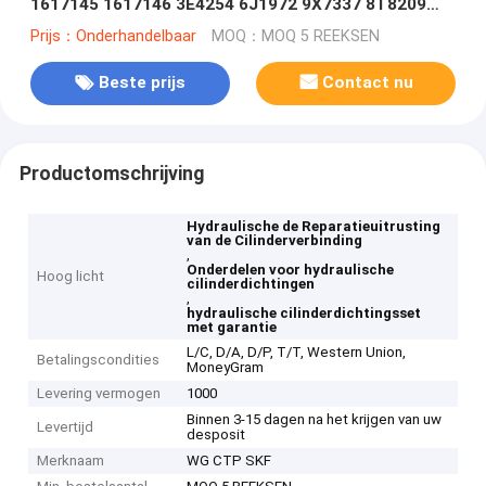
1617145 1617146 3E4254 6J1972 9X7337 8T8209
8T82128C4908 1449485 3E4252 8J6213
Prijs：Onderhandelbaar
MOQ：MOQ 5 REEKSEN
Beste prijs
Contact nu
Productomschrijving
Hydraulische de Reparatieuitrusting
van de Cilinderverbinding
,
Onderdelen voor hydraulische
Hoog licht
cilinderdichtingen
,
hydraulische cilinderdichtingsset
met garantie
L/C, D/A, D/P, T/T, Western Union,
Betalingscondities
MoneyGram
Levering vermogen
1000
Binnen 3-15 dagen na het krijgen van uw
Levertijd
desposit
Merknaam
WG CTP SKF