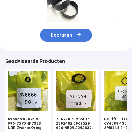
Doorgaan
Geadviseerde Producten
6V5555 0967570
7L4774 239-2402
De Lift Tift di
096-7570 4F7388
2392402 0969529
6V4589 4S592
NBR Zwarte Oring
096-9529 2242639
2M0344 2H393