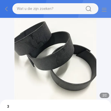
2
/
2
3