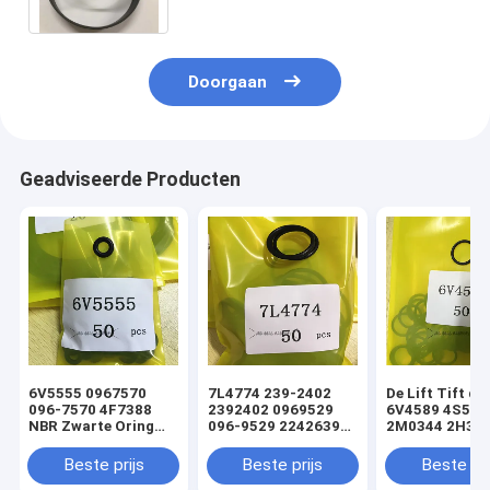
Doorgaan
Geadviseerde Producten
6V5555 0967570
7L4774 239-2402
De Lift Tift di
096-7570 4F7388
2392402 0969529
6V4589 4S592
NBR Zwarte Oring
096-9529 2242639
2M0344 2H393
hydraulische
224-2639 NBR
Hydraulische
cilinderladerafdichtingsset
Zwarte Oring
Oringverbindi
Beste prijs
Beste prijs
Beste pri
hydraulische
de Cilinderlade