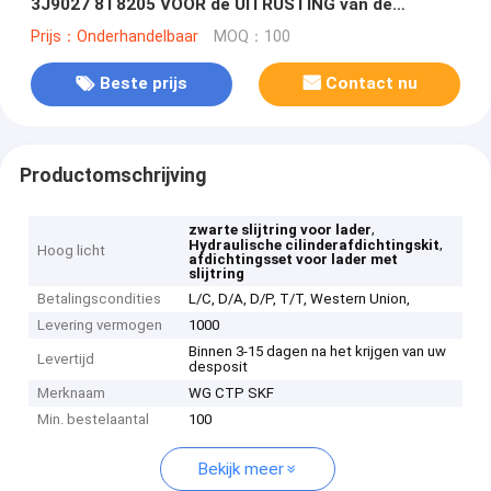
3J9027 8T8205 VOOR de UITRUSTING van de
LADERverbinding
Prijs：Onderhandelbaar
MOQ：100
Beste prijs
Contact nu
Productomschrijving
,
zwarte slijtring voor lader
,
Hydraulische cilinderafdichtingskit
Hoog licht
afdichtingsset voor lader met
slijtring
Betalingscondities
L/C, D/A, D/P, T/T, Western Union,
Levering vermogen
1000
Binnen 3-15 dagen na het krijgen van uw
Levertijd
desposit
Merknaam
WG CTP SKF
Min. bestelaantal
100
Bekijk meer