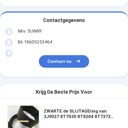
Contactgegevens
Mrs. SUNNY
86 18605253464
Contact nu
Krijg De Beste Prijs Voor
ZWARTE de SLIJTAGEring van
3J9027 8T7030 8T8204 8T7372
5J7942 8T6443 7U7647 VOOR de
UITRUSTING van de