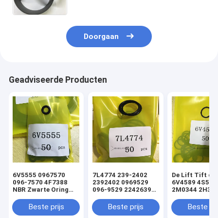
LADERverbinding
Doorgaan
Geadviseerde Producten
6V5555 0967570
7L4774 239-2402
De Lift Tift di
096-7570 4F7388
2392402 0969529
6V4589 4S592
NBR Zwarte Oring
096-9529 2242639
2M0344 2H393
hydraulische
224-2639 NBR
Hydraulische
cilinderladerafdichtingsset
Zwarte Oring
Oringverbindi
Beste prijs
Beste prijs
Beste pri
hydraulische
de Cilinderlade