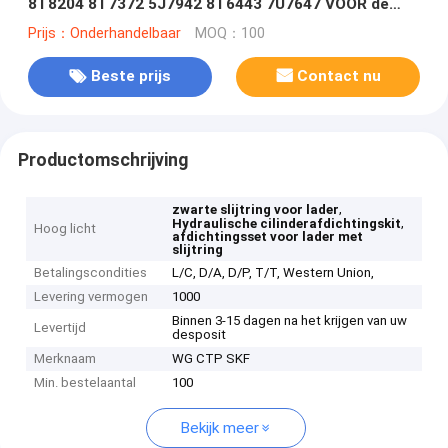
8T8204 8T7372 5J7942 8T6443 7U7647 VOOR de
UITRUSTING van de LADERverbinding
Prijs：Onderhandelbaar
MOQ：100
Beste prijs
Contact nu
Productomschrijving
,
zwarte slijtring voor lader
,
Hydraulische cilinderafdichtingskit
Hoog licht
afdichtingsset voor lader met
slijtring
Betalingscondities
L/C, D/A, D/P, T/T, Western Union,
Levering vermogen
1000
Binnen 3-15 dagen na het krijgen van uw
Levertijd
desposit
Merknaam
WG CTP SKF
Min. bestelaantal
100
Bekijk meer