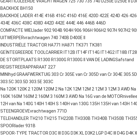
GEARTICULEERDE VRACHTWAGEN 725 730 735 740 D250E D250E II D300E
BACKHOE BH150
BACKHOE LADER 414E 416B 416C 416D 416E 420D 422E 424D 426 426
434E 436C 438C 438D 442D 442E 444E 446 446B 446D
COMPACTE WIELlader 902 904B 904H 906 906H 906H2 907H 907H2 90
UITWERPERvrachtwagen 740 740B D400E II
INDUSTRIËLE TRACTOR HA771 HA871 TK371 TK381
GEÏNTEGREERDE TOOLCARRIER IT12B IT14F IT14G IT14G2 IT18B IT28 I
DE STORTPLAATS R1300 R1300G R1300G II VAN DE LADINGSafstand
REGISTREERAPPARAAT 227
MINIhyd GRAAFWERKTUIG 303 Cr 305E van Cr 305D van Cr 304E 305.5D 
303.5C 303.5D 303.5E 303C
Na 120K 120K 2 120M 120M 2 Na 12K 12M 12M 2 12M 3 12M 3 AWD Na
160K 160M 160M 2 160M 3 160M 3 AWD Na 16G van de MOTORnivellee
12H van Na 140G 140H 140H S 140H van 130G 135H 135H van 143H 14
STEENGROEVEvrachtwagen 771D
TELEHANDLER TH210 TH215 TH220B TH330B TH340B TH350B TH35
SPOORlader 931B
SPOOR-TYPE TRACTOR D3C III D3G D3K XL D3K2 LGP D4C III D4G D4K XL