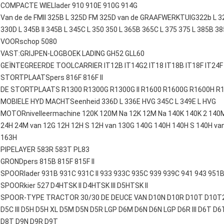
COMPACTE WIELlader 910 910E 910G 914G
Van de de FMll 325B L 325D FM 325D van de GRAAFWERKTUIG322b L 32
330D L 345B II 345B L 345C L 350 350 L 365B 365C L 375 375 L 385B 38
VOORschop 5080
VAST:GRIJPEN-LOGBOEK LADING GH52 GLL60
GEÏNTEGREERDE TOOLCARRIER IT12B IT14G2 IT18 IT18B IT18F IT24F 
STORTPLAATSpers 816F 816F II
DE STORTPLAATS R1300 R1300G R1300G II R1600 R1600G R1600H R1
MOBIELE HYD MACHTSeenheid 336D L 336E HVG 345C L 349E L HVG
MOTORnivelleermachine 120K 120M Na 12K 12M Na 140K 140K 2 140
24H 24M van 12G 12H 12H S 12H van 130G 140G 140H 140H S 140H va
163H
PIPELAYER 583R 583T PL83
GRONDpers 815B 815F 815F II
SPOORlader 931B 931C 931C II 933 933C 935C 939 939C 941 943 951
SPOORkier 527 D4HTSK II D4HTSK III D5HTSK II
SPOOR-TYPE TRACTOR 30/30 DE DEUCE VAN D10N D10R D10T D10T2 D11
D5C III D5H D5H XL D5M D5N D5R LGP D6M D6N D6N LGP D6R III D6T D
D8T D9N D9R D9T