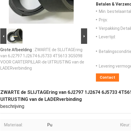
Betalen & Verzen
Min. bestelaantal
Prijs:
Verpakking Detail
Levertijd:
Grote Afbeelding :
ZWARTE de SLIJTAGEring
Betalingsconditi
van 6J2797 1J2674 6J5733 4T5613 3G5098
VOOR CARTERPILLAR-de UITRUSTING van de
Levering vermog
LADERverbinding
Contact
ZWARTE de SLIJTAGEring van 6J2797 1J2674 6J5733 4T5
UITRUSTING van de LADERverbinding
beschrijving
Materiaal:
Pu
Kleur: