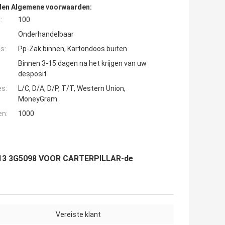
den Algemene voorwaarden:
:
100
Onderhandelbaar
s:
Pp-Zak binnen, Kartondoos buiten
Binnen 3-15 dagen na het krijgen van uw
desposit
es:
L/C, D/A, D/P, T/T, Western Union,
MoneyGram
en:
1000
613 3G5098 VOOR CARTERPILLAR-de
Vereiste klant