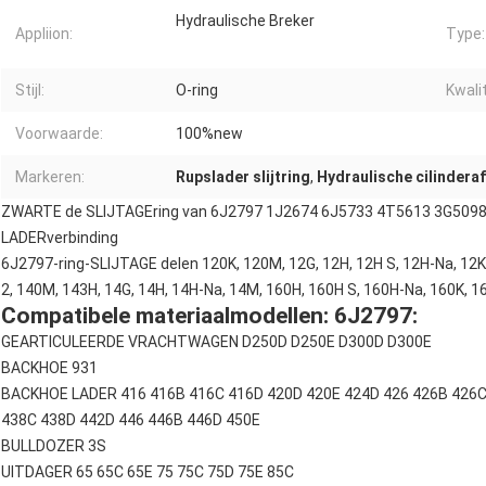
Hydraulische Breker
Appliion:
Type:
Stijl:
O-ring
Kwalit
Voorwaarde:
100%new
Markeren:
Rupslader slijtring
,
Hydraulische cilindera
ZWARTE de SLIJTAGEring van 6J2797 1J2674 6J5733 4T5613 3G509
LADERverbinding
6J2797-ring-SLIJTAGE delen 120K, 120M, 12G, 12H, 12H S, 12H-Na, 12K
2, 140M, 143H, 14G, 14H, 14H-Na, 14M, 160H, 160H S, 160H-Na, 160K, 
Compatibele materiaalmodellen: 6J2797:
GEARTICULEERDE VRACHTWAGEN D250D D250E D300D D300E
BACKHOE 931
BACKHOE LADER 416 416B 416C 416D 420D 420E 424D 426 426B 426C
438C 438D 442D 446 446B 446D 450E
BULLDOZER 3S
UITDAGER 65 65C 65E 75 75C 75D 75E 85C