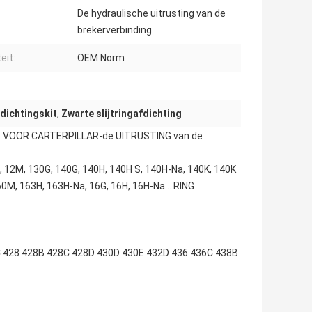
De hydraulische uitrusting van de
brekerverbinding
eit:
OEM Norm
fdichtingskit
,
Zwarte slijtringafdichting
8 VOOR CARTERPILLAR-de UITRUSTING van de
, 12M, 130G, 140G, 140H, 140H S, 140H-Na, 140K, 140K
160M, 163H, 163H-Na, 16G, 16H, 16H-Na… RING
 428 428B 428C 428D 430D 430E 432D 436 436C 438B