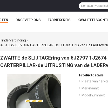
CTEN
ONGEVEER ONS
FABRIEKSREIS
KWALITEITSCONT
ilinderverbinding
5613 3G5098 VOOR CARTERPILLAR-De UITRUSTING Van De LADERverb
ZWARTE de SLIJTAGEring van 6J2797 1J267
CARTERPILLAR-de UITRUSTING van de LADERv
Productdetails:
Plaats van herko
Merknaam:
Modelnummer: