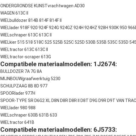
ONDERGRONDSE KUNSTvrachtwagen AD30
WAGEN 613C II
WIELbulldozer 814B 814F 814F II
WIELlader 918F 920 924F 924G 924GZ 924H 924HZ 928H 930K 950 966D 
WIELschraper 613C 613C II
WIELkier 515 518 518C 525 525B 525C 525D 530B 535B 535C 535D 54
WIELtractor 613C 613C II
WIELtractor-scraper 613G
Compatibele materiaalmodellen: 1J2674:
BULLDOZER 7A 7G 8A
MIJNBOUWgraafwerktuig 5230
SCHULPZAAG 8B 8D 977
SPOORlader 977H
SPOOR-TYPE SR D6G2 XL D8N D8R D8R II D8T D9G D9R D9T VAN TRA
WIELlader 980 988
WIELschraper 630B 631B 633
WIELtractor 641B
Compatibele materiaalmodellen: 6J5733: