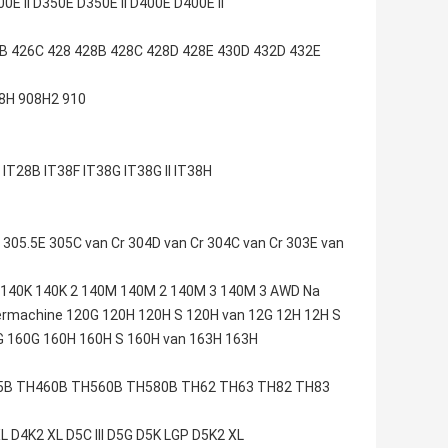
 II D350E D350E II D400E D400E II
B 426C 428 428B 428C 428D 428E 430D 432D 432E
8H 908H2 910
T28B IT38F IT38G IT38G II IT38H
305.5E 305C van Cr 304D van Cr 304C van Cr 303E van
 140K 140K 2 140M 140M 2 140M 3 140M 3 AWD Na
rmachine 120G 120H 120H S 120H van 12G 12H 12H S
G 160G 160H 160H S 160H van 163H 163H
5B TH460B TH560B TH580B TH62 TH63 TH82 TH83
 D4K2 XL D5C III D5G D5K LGP D5K2 XL