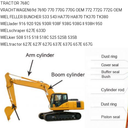
TRACTOR 768C
VRACHTWAGEN69d 769D 770 770G 770G OEM 772 772G 772G OEM
WIEL FELLER BUNCHER 533 543 HA770 HA870 TK370 TK380
WIELlader 916 920 926 930R 938F 938G 938G II 938H 950
WIELschraper 627E 633D
WIELkier 508 515 518 518C 525 525B 535B
WIELtractor 627E 627F 627G 637E 637G 657E 657G