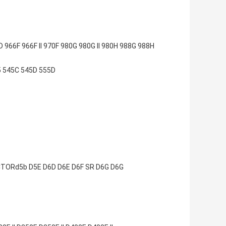
966F 966F II 970F 980G 980G II 980H 988G 988H
5 545C 545D 555D
CTORd5b D5E D6D D6E D6F SR D6G D6G