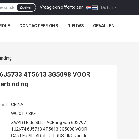
Vraag een offerte aan
|
Dutch
Zoeken
ROLE
CONTACTEER ONS
NIEUWS
GEVALLEN
inding
4 6J5733 4T5613 3G5098 VOOR
erbinding
mst:
CHINA
WG CTP SKF
ZWARTE de SLIJTAGEring van 6J2797
1J2674 6J5733 4T5613 3G5098 VOOR
CARTERPILLAR-de UITRUSTING van de