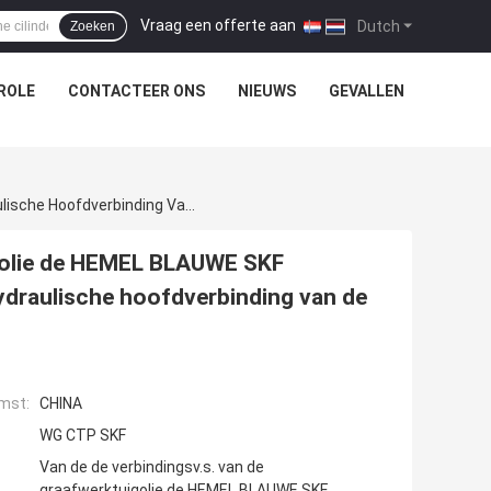
Vraag een offerte aan
|
Dutch
Zoeken
ROLE
CONTACTEER ONS
NIEUWS
GEVALLEN
Van De De Verbindingsv.s. Van De Graafwerktuigolie De HEMEL BLAUWE SKF 85*100*9 Versterkte Olieverbinding VOOR De Hydraulische Hoofdverbinding Van De Cilinderzuigerstang
igolie de HEMEL BLAUWE SKF
ydraulische hoofdverbinding van de
mst:
CHINA
WG CTP SKF
Van de de verbindingsv.s. van de
graafwerktuigolie de HEMEL BLAUWE SKF