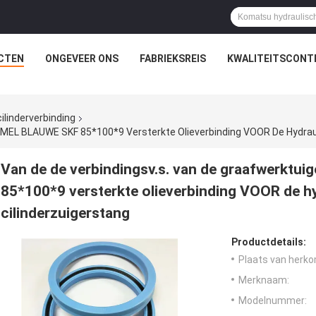
CTEN
ONGEVEER ONS
FABRIEKSREIS
KWALITEITSCONT
ilinderverbinding
Van de de verbindingsv.s. van de graafwerktu
85*100*9 versterkte olieverbinding VOOR de h
cilinderzuigerstang
Productdetails:
Plaats van herko
Merknaam:
Modelnummer: