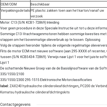
OEM/ODM
Beschikbaar
Verpakkingsdetails
PE plastic zakken toen aan het karton/vanaf uw
verzoek
Motor: C13 (S/N: KCB1-72869) Inleiding
Voer geen procedure in deze Speciale Instructie uit tot u deze informa
Sommige C13-Vrachtwagenmotoren hebben sommige kwesties met bov
stappen om het bovenmatige olieverbruik op te lossen. Oplossing
Volg de stappen hieronder tijdens de volgende regelmatige olieververs
Flits de motor ECM met nieuwe software (aan 295-XXXX of recenter, v
tussen (S/N: KCB5434-72869). Verwijs naar Lijst 1 voor het juiste sof
Lijst 1
De schattende Nieuwe Groep van de de Basislijnsoftware van de Sof
335/1550/2100
335/1550/2300 295-1515 Elektronische Motorclassificaties
,
label:
ZAX240 hydraulische cilinderolieafdichtingen
PC200 de Verbind
Komatsu hydraulische cilinderafdichtingskits
Contactgegevens