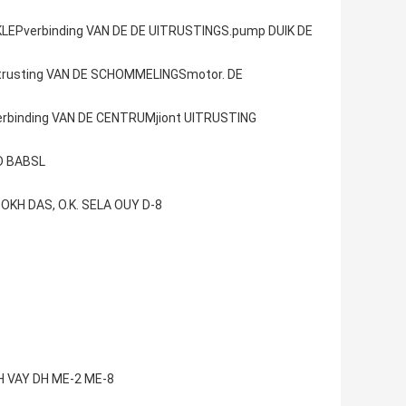
LEPverbinding VAN DE DE UITRUSTINGS.pump DUIK DE
itrusting VAN DE SCHOMMELINGSmotor. DE
erbinding VAN DE CENTRUMjiont UITRUSTING
D BABSL
KH DAS, O.K. SELA OUY D-8
BH VAY DH ME-2 ME-8