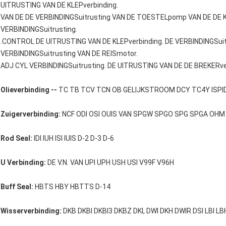
UITRUSTING VAN DE KLEPverbinding.
VAN DE DE VERBINDINGSuitrusting VAN DE TOESTELpomp VAN DE DE K
VERBINDINGSuitrusting.
.CONTROL DE UITRUSTING VAN DE KLEPverbinding. DE VERBINDINGSu
VERBINDINGSuitrusting VAN DE REISmotor.
ADJ CYL VERBINDINGSuitrusting. DE UITRUSTING VAN DE DE BREKERv
Olieverbinding --
TC TB TCV TCN OB GELIJKSTROOM DCY TC4Y ISPI
Zuigerverbinding:
NCF ODI OSI OUIS VAN SPGW SPGO SPG SPGA OHM O
Rod Seal:
IDI IUH ISI IUIS D-2 D-3 D-6
U Verbinding:
DE V.N. VAN UPI UPH USH USI V99F V96H
Buff Seal:
HBTS HBY HBTTS D-14
Wisserverbinding:
DKB DKBI DKBI3 DKBZ DKI, DWI DKH DWIR DSI LBI L