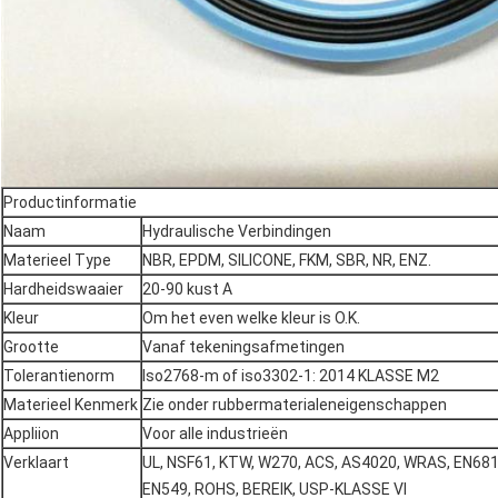
Productinformatie
Naam
Hydraulische Verbindingen
Materieel Type
NBR, EPDM, SILICONE, FKM, SBR, NR, ENZ.
Hardheidswaaier
20-90 kust A
Kleur
Om het even welke kleur is O.K.
Grootte
Vanaf tekeningsafmetingen
Tolerantienorm
Iso2768-m of iso3302-1: 2014 KLASSE M2
Materieel Kenmerk
Zie onder rubbermaterialeneigenschappen
Appliion
Voor alle industrieën
Verklaart
UL, NSF61, KTW, W270, ACS, AS4020, WRAS, EN681
EN549, ROHS, BEREIK, USP-KLASSE VI