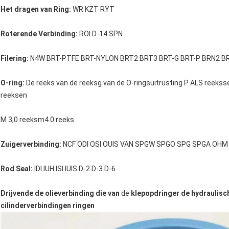
Het dragen van Ring:
WR KZT RYT
Roterende Verbinding:
ROI D-14 SPN
Filering:
N4W BRT-PTFE BRT-NYLON BRT2 BRT3 BRT-G BRT-P BRN2 B
O-ring:
De reeks van de reeksg van de O-ringsuitrusting P ALS reeksse
reeksen
M 3,0 reeksm4.0 reeks
Zuigerverbinding:
NCF ODI OSI OUIS VAN SPGW SPGO SPG SPGA OHM O
Rod Seal:
IDI IUH ISI IUIS D-2 D-3 D-6
Drijvende de olieverbinding die van
de
klepopdringer de hydraulisc
cilinderverbindingen ringen