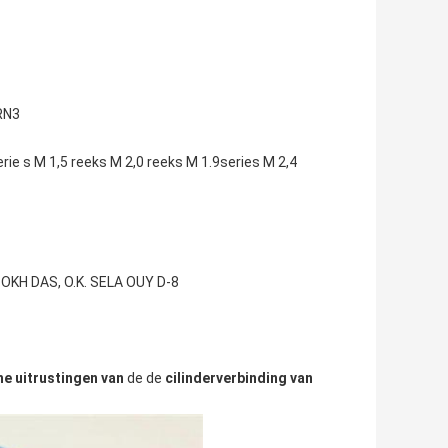
RN3
rie s M 1,5 reeks M 2,0 reeks M 1.9series M 2,4
KH DAS, O.K. SELA OUY D-8
he uitrustingen van
de de
cilinderverbinding van