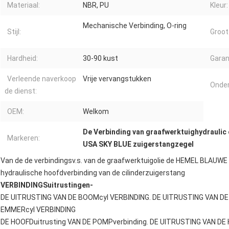
Materiaal:
NBR, PU
Kleur:
Mechanische Verbinding, O-ring
Stijl:
Groot
Hardheid:
30-90 kust
Garan
Verleende naverkoop
Vrije vervangstukken
Onde
de dienst:
OEM:
Welkom
De Verbinding van graafwerktuighydraulic c
Markeren:
USA SKY BLUE zuigerstangzegel
Van de de verbindingsv.s. van de graafwerktuigolie de HEMEL BLAUWE
hydraulische hoofdverbinding van de cilinderzuigerstang
VERBINDINGSuitrustingen-
DE UITRUSTING VAN DE BOOMcyl VERBINDING. DE UITRUSTING VAN DE
EMMERcyl VERBINDING
DE HOOFDuitrusting VAN DE POMPverbinding. DE UITRUSTING VAN DE