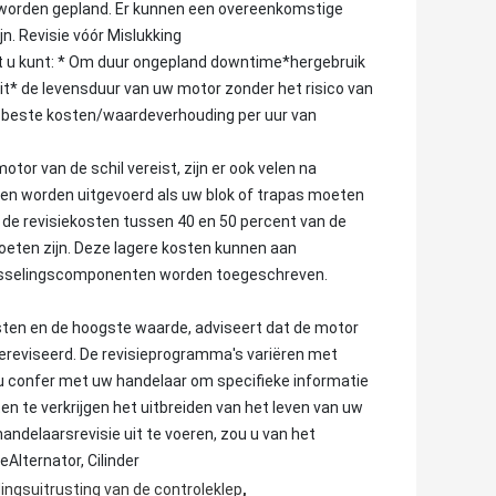
n worden gepland. Er kunnen een overeenkomstige
n. Revisie vóór Mislukking
at u kunt: * Om duur ongepland downtime*hergebruik
mit* de levensduur van uw motor zonder het risico van
de beste kosten/waardeverhouding per uur van
otor van de schil vereist, zijn er ook velen na
eten worden uitgevoerd als uw blok of trapas moeten
n de revisiekosten tussen 40 en 50 percent van de
oeten zijn. Deze lagere kosten kunnen aan
isselingscomponenten worden toegeschreven.
sten en de hoogste waarde, adviseert dat de motor
gereviseerd. De revisieprogramma's variëren met
u confer met uw handelaar om specifieke informatie
 te verkrijgen het uitbreiden van het leven van uw
andelaarsrevisie uit te voeren, zou u van het
Alternator, Cilinder
,
ingsuitrusting van de controleklep