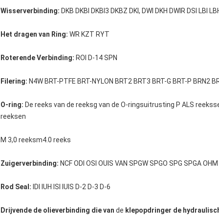
Wisserverbinding:
DKB DKBI DKBI3 DKBZ DKI, DWI DKH DWIR DSI LBI L
Het dragen van Ring:
WR KZT RYT
Roterende Verbinding:
ROI D-14 SPN
Filering:
N4W BRT-PTFE BRT-NYLON BRT2 BRT3 BRT-G BRT-P BRN2 B
O-ring:
De reeks van de reeksg van de O-ringsuitrusting P ALS reeksse
reeksen
M 3,0 reeksm4.0 reeks
Zuigerverbinding:
NCF ODI OSI OUIS VAN SPGW SPGO SPG SPGA OHM O
Rod Seal:
IDI IUH ISI IUIS D-2 D-3 D-6
Drijvende de olieverbinding die van
de
klepopdringer de hydraulisc