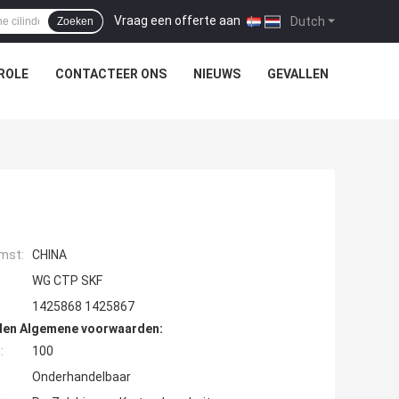
Vraag een offerte aan
|
Dutch
Zoeken
ROLE
CONTACTEER ONS
NIEUWS
GEVALLEN
mst:
CHINA
WG CTP SKF
1425868 1425867
den Algemene voorwaarden:
:
100
Onderhandelbaar