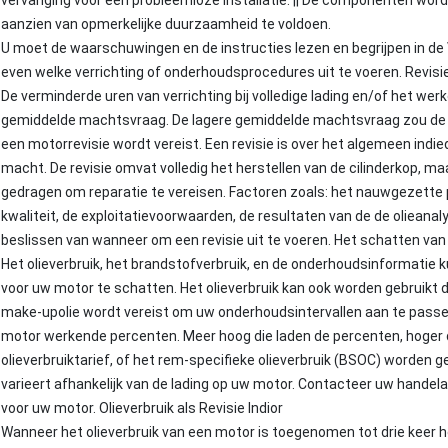
vervanging voor een probleemloze installatie. || De componenten word
aanzien van opmerkelijke duurzaamheid te voldoen.
U moet de waarschuwingen en de instructies lezen en begrijpen in de 
even welke verrichting of onderhoudsprocedures uit te voeren. Revis
De verminderde uren van verrichting bij volledige lading en/of het wer
gemiddelde machtsvraag. De lagere gemiddelde machtsvraag zou de 
een motorrevisie wordt vereist. Een revisie is over het algemeen ind
macht. De revisie omvat volledig het herstellen van de cilinderkop, 
gedragen om reparatie te vereisen. Factoren zoals: het nauwgezette 
kwaliteit, de exploitatievoorwaarden, de resultaten van de de olieanaly
beslissen van wanneer om een revisie uit te voeren. Het schatten van 
Het olieverbruik, het brandstofverbruik, en de onderhoudsinformatie 
voor uw motor te schatten. Het olieverbruik kan ook worden gebruikt 
make-upolie wordt vereist om uw onderhoudsintervallen aan te passen.
motor werkende percenten. Meer hoog die laden de percenten, hoger de
olieverbruiktarief, of het rem-specifieke olieverbruik (BSOC) worden
varieert afhankelijk van de lading op uw motor. Contacteer uw handelaa
voor uw motor. Olieverbruik als Revisie Indior
Wanneer het olieverbruik van een motor is toegenomen tot drie keer h