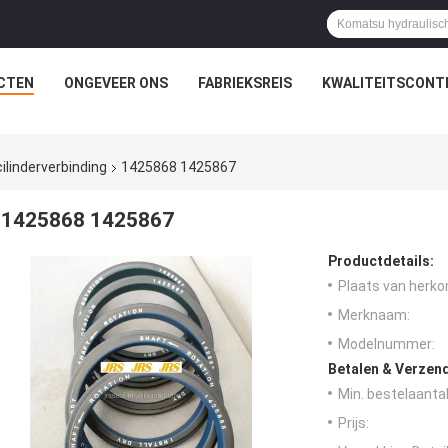
CTEN
ONGEVEER ONS
FABRIEKSREIS
KWALITEITSCONT
ilinderverbinding
1425868 1425867
1425868 1425867
Productdetails:
Plaats van herko
Merknaam:
Modelnummer:
Betalen & Verzen
Min. bestelaantal
Prijs: