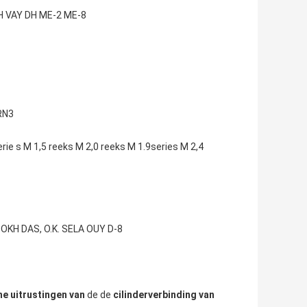
BH VAY DH ME-2 ME-8
RN3
rie s M 1,5 reeks M 2,0 reeks M 1.9series M 2,4
KH DAS, O.K. SELA OUY D-8
he uitrustingen van
de de
cilinderverbinding van