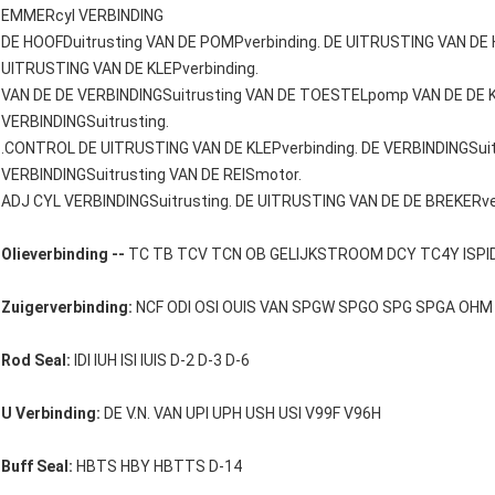
EMMERcyl VERBINDING
DE HOOFDuitrusting VAN DE POMPverbinding. DE UITRUSTING VAN DE
UITRUSTING VAN DE KLEPverbinding.
VAN DE DE VERBINDINGSuitrusting VAN DE TOESTELpomp VAN DE DE K
VERBINDINGSuitrusting.
.CONTROL DE UITRUSTING VAN DE KLEPverbinding. DE VERBINDINGSu
VERBINDINGSuitrusting VAN DE REISmotor.
ADJ CYL VERBINDINGSuitrusting. DE UITRUSTING VAN DE DE BREKERv
Olieverbinding --
TC TB TCV TCN OB GELIJKSTROOM DCY TC4Y ISPI
Zuigerverbinding:
NCF ODI OSI OUIS VAN SPGW SPGO SPG SPGA OHM O
Rod Seal:
IDI IUH ISI IUIS D-2 D-3 D-6
U Verbinding:
DE V.N. VAN UPI UPH USH USI V99F V96H
Buff Seal:
HBTS HBY HBTTS D-14