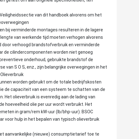
en getest om aan originele specifiioneisen, ten
Veiligheidssectie van dit handboek alvorens om het
ieoverwegingen
ken bij verminderde montages resulteren in de lagere
lengte van werkende tijd moeten verhogen alvorens
ied door verhoogd brandstofverbruik en verminderde
maar de cilindercomponenten worden niet genoeg
preventieve onderhoud, gebruikte brandstof de
se van S O S, enz., zijn belangrijke overwegingen in het
Olieverbruik
kunnen worden gebruikt om de totale bedrijfskosten
die de capaciteit van een systeem te schatten van de
 Het olieverbruik is evenredig aan de lading van
 hoeveelheid olie per uur wordt verbruikt. Het
 gemeten in gram/rem kW-uur (lb/bhp-uur). BSOC
r voor hulp in het bepalen van typisch olieverbruik
et aanvankelijke (nieuwe) consumptietarief toe te