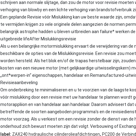
schrijven aan normale slijtage, dan zou de motor voor revisie moete
verhoging van blowby en een lichte verhoging van brandstofverbruik zij
Een geplande Revisie vóór Mislukking kan uw beste waarde zijn, omd
te vermijden krijgen zo vele originele delen aangezien de normen per
belangrijk astrophe hadden u bleven uitbreiden aan failure* werken 
uitgebreide lifeAfter Mislukkingsrevisie
Als u een belangrijke motormislukking ervaart die verwijdering van de m
beschikbare de opties van de Mislukkingsrevisie. Een revisie zou mo
worden hersteld. Als het blok en/of de trapas herstelbaar zijn, zoude
kosten van een nieuwe motor (met gelijkaardige uitwisselingskern) m
„ont*werpen-in“ eigenschappen, handelaar en Remanufactured-uitw
Revisieaanbeveling
Om onderbreking te minimaliseren en u te voorzien van de laagste ko
vóór mislukking door een revisie met uw handelaar te plannen wordt 
motorappliion en van handelaar aan handelaar. Daarom adviseert dat 
betreffende de soorten aangeboden programma's en de revisiediensten
motor voorzag. Als u verkiest om een revisie zonder de dienst van de h
onderhoud zich bewust moeten zijn dat volgt. Verbouwing of Exchange
,
label:
ZAX240 hydraulische cilinderolieafdichtingen
PC200 de Verbind