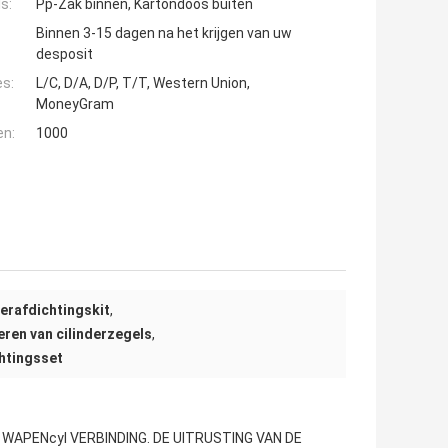
s:
Pp-Zak binnen, Kartondoos buiten
Binnen 3-15 dagen na het krijgen van uw
desposit
es:
L/C, D/A, D/P, T/T, Western Union,
MoneyGram
en:
1000
derafdichtingskit
,
eren van cilinderzegels
,
htingsset
 WAPENcyl VERBINDING. DE UITRUSTING VAN DE