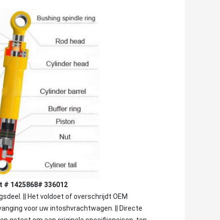
gt # 1425868# 336012
sdeel. || Het voldoet of overschrijdt OEM
vanging voor uw intoshvrachtwagen. || Directe