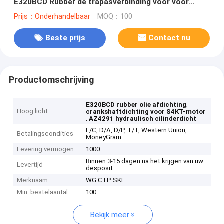
E320BCD Rubber de trapasverbinding voor voor
S4KT S6K 3066 Motor AZ4291
Prijs：Onderhandelbaar
MOQ：100
Beste prijs
Contact nu
Productomschrijving
,
E320BCD rubber olie afdichting
Hoog licht
crankshaftdichting voor S4KT-motor
,
AZ4291 hydraulisch cilinderdicht
L/C, D/A, D/P, T/T, Western Union,
Betalingscondities
MoneyGram
Levering vermogen
1000
Binnen 3-15 dagen na het krijgen van uw
Levertijd
desposit
Merknaam
WG CTP SKF
Min. bestelaantal
100
Bekijk meer