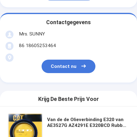
Contactgegevens
Mrs. SUNNY
86 18605253464
Contact nu
Krijg De Beste Prijs Voor
Van de de Olieverbinding E320 van
AE3527G AZ4291E E320BCD Rubber
de trapasverbinding voor voor S4KT
S6K 3066 Motor AZ4291