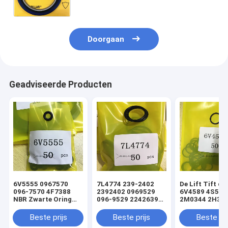
Doorgaan
Geadviseerde Producten
6V5555 0967570
7L4774 239-2402
De Lift Tift di
096-7570 4F7388
2392402 0969529
6V4589 4S592
NBR Zwarte Oring
096-9529 2242639
2M0344 2H393
hydraulische
224-2639 NBR
Hydraulische
cilinderladerafdichtingsset
Zwarte Oring
Oringverbindi
Beste prijs
Beste prijs
Beste pri
hydraulische
de Cilinderlade