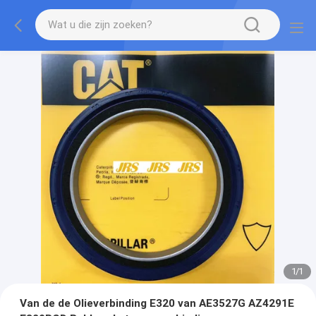
1
/
1
Van de de Olieverbinding E320 van AE3527G AZ4291E