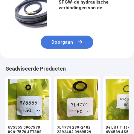
SPGW-de hydraulische
verbindingen van de
Zuigerverbinding spgw voor
cilinders
Doorgaan
Geadviseerde Producten
6V5555 0967570
7L4774 239-2402
De Lift Tift di
096-7570 4F7388
2392402 0969529
6V4589 4S592