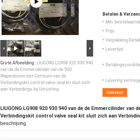
Betalen & Verzen
Min. bestelaantal
Prijs:
Verpakking Detail
Levertijd:
Grote Afbeelding :
LIUGONG LG908 920 930 940
Betalingsconditi
van de de Emmercilinder van de 950
Wapenboom het Centrum van de
Levering vermog
Verbindingskit control valve seal kit sluit zich
aan Verbindings bij Uitrusting
Contact
LIUGONG LG908 920 930 940 van de de Emmercilinder van 
Verbindingskit control valve seal kit sluit zich aan Verbindin
beschrijving