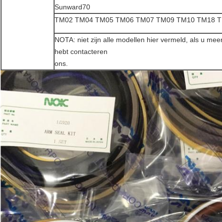
Sunward70
TM02 TM04 TM05 TM06 TM07 TM09 TM10 TM18 
NOTA: niet zijn alle modellen hier vermeld, als u meer 
hebt contacteren
ons.