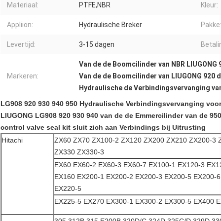
Materiaal:
PTFE,NBR
Kleur:
Appliion:
Hydraulische Breker
Pakke
Levertijd:
3-15 dagen
Betal
Van de de Boomcilinder van NBR LIUGONG 9
Markeren:
Van de de Boomcilinder van LIUGONG 920 d
Hydraulische de Verbindingsvervanging va
LG908 920 930 940 950 Hydraulische Verbindingsvervanging vo
LIUGONG LG908 920 930 940 van de de Emmercilinder van de 95
control valve seal kit sluit zich aan Verbindings bij Uitrusting
Hitachi
ZX60 ZX70 ZX100-2 ZX120 ZX200 ZX210 ZX200-3 
ZX330 ZX330-3
EX60 EX60-2 EX60-3 EX60-7 EX100-1 EX120-3 EX1
EX160 EX200-1 EX200-2 EX200-3 EX200-5 EX200-6
EX220-5
EX225-5 EX270 EX300-1 EX300-2 EX300-5 EX400 E
305 312B 315 E200B 320D/C 324D 325C/D 329D 33