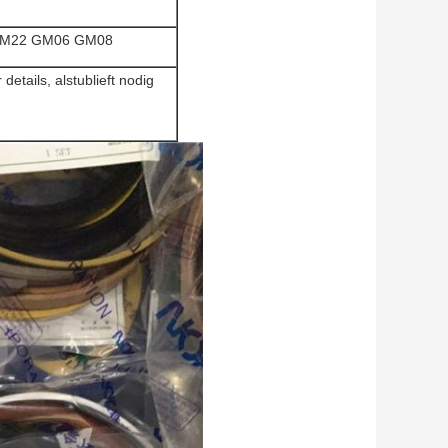
TM22 GM06 GM08
details, alstublieft nodig