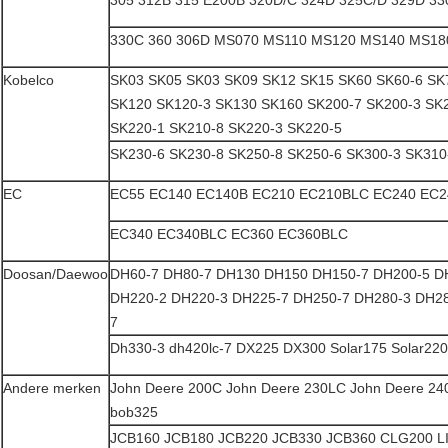
330C 360 306D MS070 MS110 MS120 MS140 MS18
Kobelco
SK03 SK05 SK03 SK09 SK12 SK15 SK60 SK60-6 SK
SK120 SK120-3 SK130 SK160 SK200-7 SK200-3 SK2
SK220-1 SK210-8 SK220-3 SK220-5
SK230-6 SK230-8 SK250-8 SK250-6 SK300-3 SK310
EC
EC55 EC140 EC140B EC210 EC210BLC EC240 EC
EC340 EC340BLC EC360 EC360BLC
Doosan/Daewoo
DH60-7 DH80-7 DH130 DH150 DH150-7 DH200-5 D
DH220-2 DH220-3 DH225-7 DH250-7 DH280-3 DH2
7
Dh330-3 dh420lc-7 DX225 DX300 Solar175 Solar220l
Andere merken
John Deere 200C John Deere 230LC John Deere 24
bob325
JCB160 JCB180 JCB220 JCB330 JCB360 CLG200 