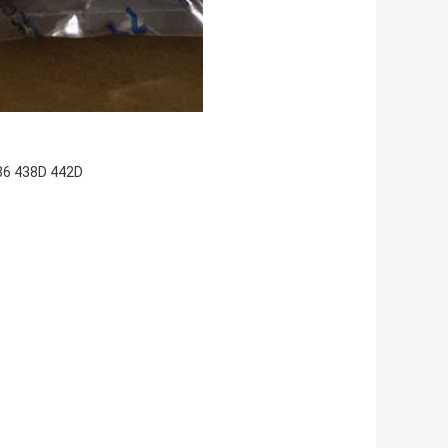
36
438D
442D