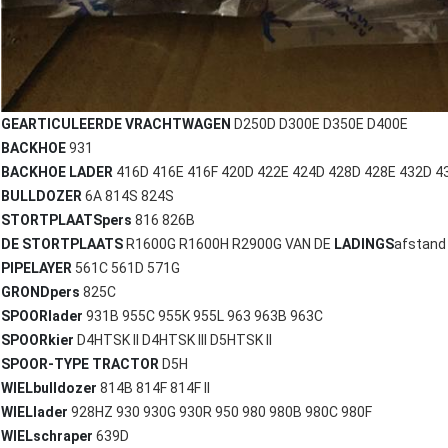
GEARTICULEERDE VRACHTWAGEN
D250D
D300E
D350E
D400E
BACKHOE
931
BACKHOE LADER
416D
416E
416F
420D
422E
424D
428D
428E
432D
4
BULLDOZER
6A
814S
824S
STORTPLAATSpers
816
826B
DE STORTPLAATS
R1600G R1600H
R2900G
VAN DE
LADINGS
afstand
PIPELAYER
561C
561D
571G
GRONDpers
825C
SPOORlader
931B
955C
955K
955L
963
963B
963C
SPOORkier
D4HTSK II
D4HTSK III
D5HTSK II
SPOOR-TYPE TRACTOR
D5H
WIELbulldozer
814B
814F
814F II
WIELlader
928HZ
930
930G
930R
950
980
980B
980C
980F
WIELschraper
639D