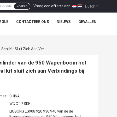
Vraag een offerte aan
|
Dutch
Zoeken
ROLE
CONTACTEER ONS
NIEUWS
GEVALLEN
LIUGONG LG908 920 930 940 Van De De Emmercilinder Van De 950 Wapenboom Het Centrum Van De Verbindingskit Control Valve Seal Kit Sluit Zich Aan Verbindings Bij Uitrusting
ilinder van de 950 Wapenboom het
 kit sluit zich aan Verbindings bij
mst:
CHINA
WG CTP SKF
LIUGONG LG908 920 930 940 van de de
Emmercilinder van de 950 Wapenboom het