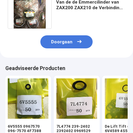
Van de de Emmercilinder van
ZAX200 ZAX210 de Verbinding
Kit Customized Color Size
Doorgaan
Geadviseerde Producten
6V5555 0967570
7L4774 239-2402
De Lift Tift di
096-7570 4F7388
2392402 0969529
6V4589 4S592