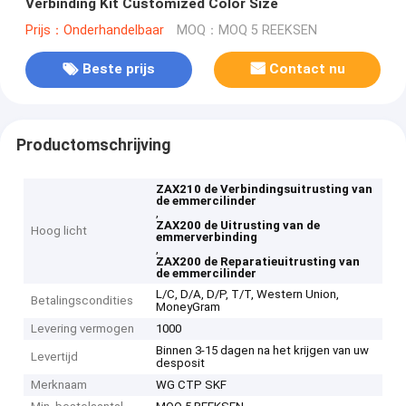
Verbinding Kit Customized Color Size
Prijs：Onderhandelbaar
MOQ：MOQ 5 REEKSEN
Beste prijs
Contact nu
Productomschrijving
ZAX210 de Verbindingsuitrusting van
de emmercilinder
,
ZAX200 de Uitrusting van de
Hoog licht
emmerverbinding
,
ZAX200 de Reparatieuitrusting van
de emmercilinder
L/C, D/A, D/P, T/T, Western Union,
Betalingscondities
MoneyGram
Levering vermogen
1000
Binnen 3-15 dagen na het krijgen van uw
Levertijd
desposit
Merknaam
WG CTP SKF