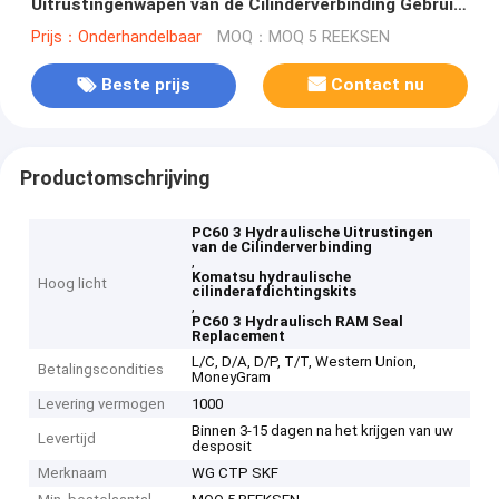
Uitrustingenwapen van de Cilinderverbinding Gebruik
van de de Boomemmer
Prijs：Onderhandelbaar
MOQ：MOQ 5 REEKSEN
Beste prijs
Contact nu
Productomschrijving
PC60 3 Hydraulische Uitrustingen
van de Cilinderverbinding
,
Komatsu hydraulische
Hoog licht
cilinderafdichtingskits
,
PC60 3 Hydraulisch RAM Seal
Replacement
L/C, D/A, D/P, T/T, Western Union,
Betalingscondities
MoneyGram
Levering vermogen
1000
Binnen 3-15 dagen na het krijgen van uw
Levertijd
desposit
Merknaam
WG CTP SKF