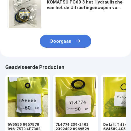
KOMATSU PC60 3 het Hydraulische
van het de Uitrustingenwapen van
de Cilinderverbinding Gebruik van
de de Boomemmer
Doorgaan
Geadviseerde Producten
6V5555 0967570
7L4774 239-2402
De Lift Tift di
096-7570 4F7388
2392402 0969529
6V4589 4S592