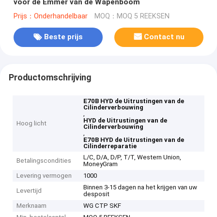
voor de Emmer van de Wapenboom
Prijs：Onderhandelbaar
MOQ：MOQ 5 REEKSEN
Beste prijs
Contact nu
Productomschrijving
E70B HYD de Uitrustingen van de
Cilinderverbouwing
,
HYD de Uitrustingen van de
Hoog licht
Cilinderverbouwing
,
E70B HYD de Uitrustingen van de
Cilinderreparatie
L/C, D/A, D/P, T/T, Western Union,
Betalingscondities
MoneyGram
Levering vermogen
1000
Binnen 3-15 dagen na het krijgen van uw
Levertijd
desposit
Merknaam
WG CTP SKF