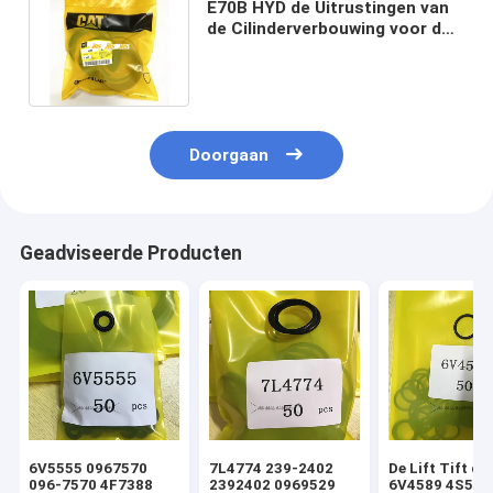
E70B HYD de Uitrustingen van
de Cilinderverbouwing voor de
Emmer van de Wapenboom
Doorgaan
Geadviseerde Producten
6V5555 0967570
7L4774 239-2402
De Lift Tift di
096-7570 4F7388
2392402 0969529
6V4589 4S592