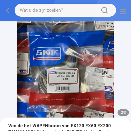
2
/
3
Van de het WAPENboom van EX120 EX60 EX200