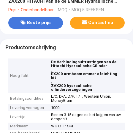
ZAX200 HITACHI van de de EMMER Hydraulische
Cilinder de Verbindingsuitrustingen
Prijs：Onderhandelbaar
MOQ：MOQ 5 REEKSEN
Beste prijs
Contact nu
Productomschrijving
De Verbindingsuitrustingen van de
Hitachi Hydraulische Cilinder
,
EX200 armboom emmer afdichting
Hoog licht
kit
,
ZAX200 hydraulische
cilinderverzegelingen
L/C, D/A, D/P, T/T, Western Union,
Betalingscondities
MoneyGram
Levering vermogen
1000
Binnen 3-15 dagen na het krijgen van uw
Levertijd
desposit
Merknaam
WG CTP SKF