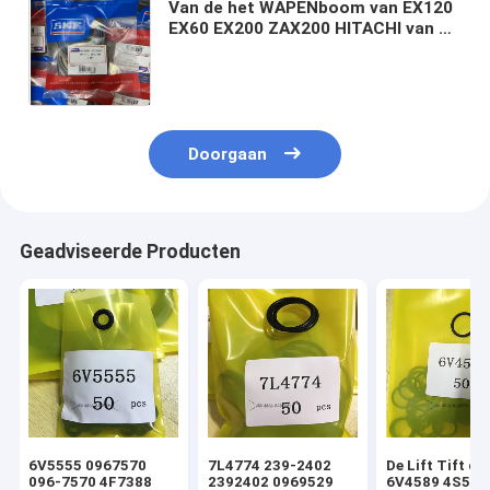
Van de het WAPENboom van EX120
EX60 EX200 ZAX200 HITACHI van de
de EMMER Hydraulische Cilinder de
Verbindingsuitrustingen
Doorgaan
Geadviseerde Producten
6V5555 0967570
7L4774 239-2402
De Lift Tift di
096-7570 4F7388
2392402 0969529
6V4589 4S592