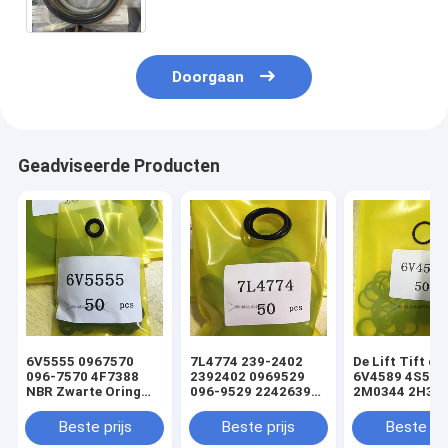
Doorgaan
Geadviseerde Producten
6V5555 0967570
7L4774 239-2402
De Lift Tift di
096-7570 4F7388
2392402 0969529
6V4589 4S592
NBR Zwarte Oring
096-9529 2242639
2M0344 2H393
hydraulische
224-2639 NBR
Hydraulische
cilinderladerafdichtingsset
Zwarte Oring
Oringverbindi
Beste prijs
Beste prijs
Beste pri
hydraulische
de Cilinderlade