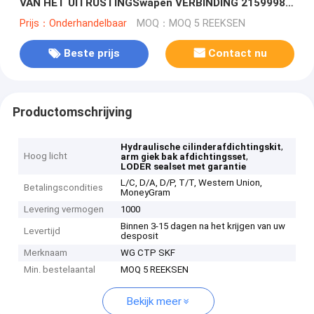
VAN HET UITRUSTINGSwapen VERBINDING 2159998
2159997 2160001
Prijs：Onderhandelbaar
MOQ：MOQ 5 REEKSEN
Beste prijs
Contact nu
Productomschrijving
,
Hydraulische cilinderafdichtingskit
Hoog licht
,
arm giek bak afdichtingsset
LODER sealset met garantie
L/C, D/A, D/P, T/T, Western Union,
Betalingscondities
MoneyGram
Levering vermogen
1000
Binnen 3-15 dagen na het krijgen van uw
Levertijd
desposit
Merknaam
WG CTP SKF
Min. bestelaantal
MOQ 5 REEKSEN
Bekijk meer