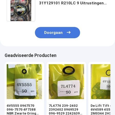
31Y129101 R210LC 9 Uitrustingen
van de de Cilinderverbinding van
R220 de Hydraulische
Doorgaan
Geadviseerde Producten
6V5555 0967570
7L4774 239-2402
De Lift Tift di
096-7570 4F7388
2392402 0969529
6V4589 4S592
NBR Zwarte Oring
096-9529 2242639
2M0344 2H393