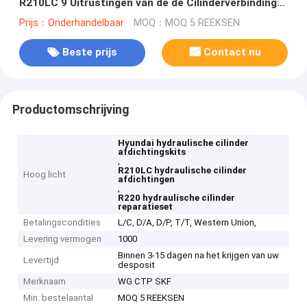
R210LC 9 Uitrustingen van de de Cilinderverbinding
van R220 de Hydraulische
Prijs：Onderhandelbaar
MOQ：MOQ 5 REEKSEN
Beste prijs
Contact nu
Productomschrijving
Hyundai hydraulische cilinder
afdichtingskits
,
R210LC hydraulische cilinder
Hoog licht
afdichtingen
,
R220 hydraulische cilinder
reparatieset
Betalingscondities
L/C, D/A, D/P, T/T, Western Union,
Levering vermogen
1000
Binnen 3-15 dagen na het krijgen van uw
Levertijd
desposit
Merknaam
WG CTP SKF
Min. bestelaantal
MOQ 5 REEKSEN