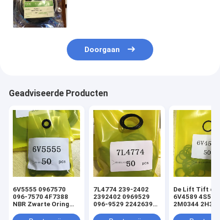
de Verbindingsuitrusting PC220LC
PW200 PC230NHD PC210NLC
PW220 PC200LL
Doorgaan
Geadviseerde Producten
6V5555 0967570
7L4774 239-2402
De Lift Tift di
096-7570 4F7388
2392402 0969529
6V4589 4S592
NBR Zwarte Oring
096-9529 2242639
2M0344 2H393
hydraulische
224-2639 NBR
Hydraulische
cilinderladerafdichtingsset
Zwarte Oring
Oringverbindi