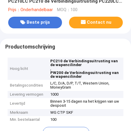
PC210LC PC210 de Verbindingsuitrusting PC220LC
PW200 PC230NHD PC210NLC PW220 PC200LL
Prijs：Onderhandelbaar
MOQ：100
Beste prijs
Contact nu
Productomschrijving
PC210 de Verbindingsuitrusting van
de wapencilinder
Hoog licht
,
PW200 de Verbindingsuitrusting van
de wapencilinder
L/C, D/A, D/P, T/T, Western Union,
Betalingscondities
MoneyGram
Levering vermogen
1000
Binnen 3-15 dagen na het krijgen van uw
Levertijd
desposit
Merknaam
WG CTP SKF
Min. bestelaantal
100