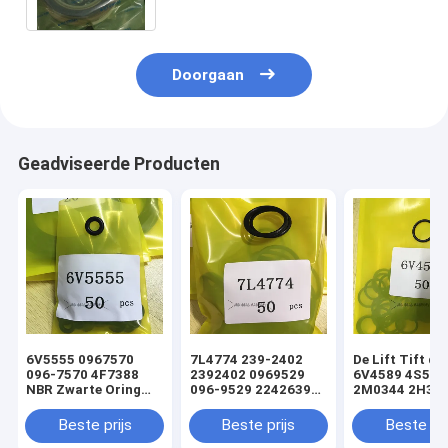
Doorgaan
Geadviseerde Producten
6V5555 0967570
7L4774 239-2402
De Lift Tift di
096-7570 4F7388
2392402 0969529
6V4589 4S592
NBR Zwarte Oring
096-9529 2242639
2M0344 2H393
hydraulische
224-2639 NBR
Hydraulische
cilinderladerafdichtingsset
Zwarte Oring
Oringverbindi
Beste prijs
Beste prijs
Beste pri
hydraulische
de Cilinderlade