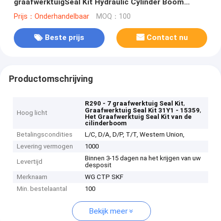
graafwerktuigSeal Kit Hydraulic Cylinder Boom
Hyundai - 15359
Prijs：Onderhandelbaar
MOQ：100
Beste prijs
Contact nu
Productomschrijving
,
R290 - 7 graafwerktuig Seal Kit
,
Graafwerktuig Seal Kit 31Y1 - 15359
Hoog licht
Het Graafwerktuig Seal Kit van de
cilinderboom
Betalingscondities
L/C, D/A, D/P, T/T, Western Union,
Levering vermogen
1000
Binnen 3-15 dagen na het krijgen van uw
Levertijd
desposit
Merknaam
WG CTP SKF
Min. bestelaantal
100
Bekijk meer