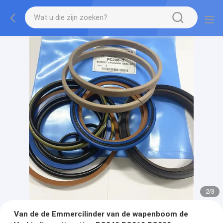
2
/
3
Van de de Emmercilinder van de wapenboom de