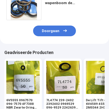
wapenboom de
Verbindingsuitrusting PC240
PC210 PC200
Doorgaan
Geadviseerde Producten
6V5555 0967570
7L4774 239-2402
De Lift Tift di
096-7570 4F7388
2392402 0969529
6V4589 4S592
NBR Zwarte Oring
096-9529 2242639
2M0344 2H393