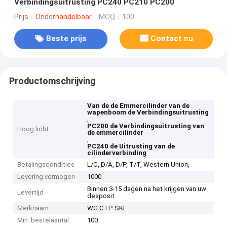
Verbindingsuitrusting PC240 PC210 PC200
Prijs：Onderhandelbaar
MOQ：100
Beste prijs
Contact nu
Productomschrijving
Van de de Emmercilinder van de
wapenboom de Verbindingsuitrusting
,
PC200 de Verbindingsuitrusting van
Hoog licht
de emmercilinder
,
PC240 de Uitrusting van de
cilinderverbinding
Betalingscondities
L/C, D/A, D/P, T/T, Western Union,
Levering vermogen
1000
Binnen 3-15 dagen na het krijgen van uw
Levertijd
desposit
Merknaam
WG CTP SKF
Min. bestelaantal
100