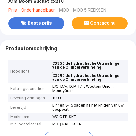
Arm Boom Bucket cx210
Prijs：Onderhandelbaar
MOQ：MOQ 5 REEKSEN
Beste prijs
Contact nu
Productomschrijving
CX350 de hydraulische Uitrustingen
van de Cilinderverbinding
Hoog licht
,
CX290 de hydraulische Uitrustingen
van de Cilinderverbinding
L/C, D/A, D/P, T/T, Western Union,
Betalingscondities
MoneyGram
Levering vermogen
1000
Binnen 3-15 dagen na het krijgen van uw
Levertijd
desposit
Merknaam
WG CTP SKF
Min. bestelaantal
MOQ 5 REEKSEN