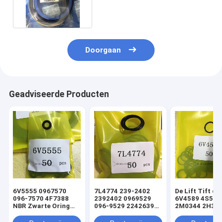
Boom Bucket cx210
Doorgaan
Geadviseerde Producten
6V5555 0967570
7L4774 239-2402
De Lift Tift di
096-7570 4F7388
2392402 0969529
6V4589 4S592
NBR Zwarte Oring
096-9529 2242639
2M0344 2H393
hydraulische
224-2639 NBR
Hydraulische
cilinderladerafdichtingsset
Zwarte Oring
Oringverbindi