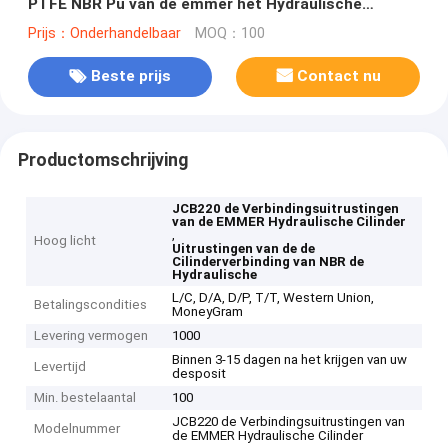
PTFE NBR Pu van de emmer het Hydraulische
Cilinder
Prijs：Onderhandelbaar
MOQ：100
Beste prijs
Contact nu
Productomschrijving
JCB220 de Verbindingsuitrustingen
van de EMMER Hydraulische Cilinder
,
Hoog licht
Uitrustingen van de de
Cilinderverbinding van NBR de
Hydraulische
L/C, D/A, D/P, T/T, Western Union,
Betalingscondities
MoneyGram
Levering vermogen
1000
Binnen 3-15 dagen na het krijgen van uw
Levertijd
desposit
Min. bestelaantal
100
JCB220 de Verbindingsuitrustingen van
Modelnummer
de EMMER Hydraulische Cilinder