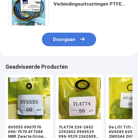
Verbindingsuitrustingen PTFE
NBR Pu van de emmer het
Hydraulische Cilinder
Doorgaan
Geadviseerde Producten
6V5555 0967570
7L4774 239-2402
De Lift Tift di
096-7570 4F7388
2392402 0969529
6V4589 4S592
NBR Zwarte Oring
096-9529 2242639
2M0344 2H393