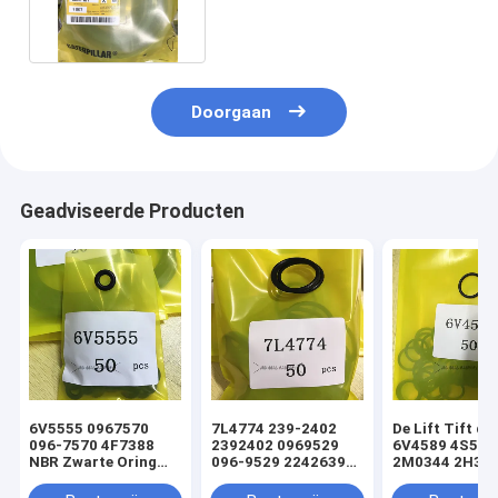
2502486 van de
Cilinderverbinding
Doorgaan
Geadviseerde Producten
6V5555 0967570
7L4774 239-2402
De Lift Tift di
096-7570 4F7388
2392402 0969529
6V4589 4S592
NBR Zwarte Oring
096-9529 2242639
2M0344 2H393
hydraulische
224-2639 NBR
Hydraulische
cilinderladerafdichtingsset
Zwarte Oring
Oringverbindi