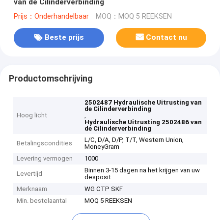
van de Cilinderverbinding
Prijs：Onderhandelbaar
MOQ：MOQ 5 REEKSEN
Beste prijs
Contact nu
Productomschrijving
2502487 Hydraulische Uitrusting van
de Cilinderverbinding
Hoog licht
,
Hydraulische Uitrusting 2502486 van
de Cilinderverbinding
L/C, D/A, D/P, T/T, Western Union,
Betalingscondities
MoneyGram
Levering vermogen
1000
Binnen 3-15 dagen na het krijgen van uw
Levertijd
desposit
Merknaam
WG CTP SKF
Min. bestelaantal
MOQ 5 REEKSEN