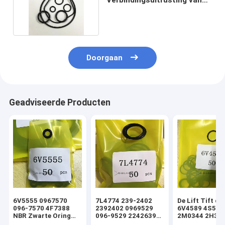
de Toestelpomp
Doorgaan
Geadviseerde Producten
6V5555 0967570
7L4774 239-2402
De Lift Tift di
096-7570 4F7388
2392402 0969529
6V4589 4S592
NBR Zwarte Oring
096-9529 2242639
2M0344 2H393
hydraulische
224-2639 NBR
Hydraulische