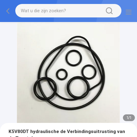
1
/
1
K5V80DT hydraulische de Verbindingsuitrusting van