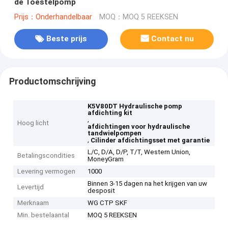
de Toestelpomp
Prijs：Onderhandelbaar
MOQ：MOQ 5 REEKSEN
Beste prijs
Contact nu
Productomschrijving
K5V80DT Hydraulische pomp
afdichting kit
,
Hoog licht
afdichtingen voor hydraulische
tandwielpompen
,
Cilinder afdichtingsset met garantie
L/C, D/A, D/P, T/T, Western Union,
Betalingscondities
MoneyGram
Levering vermogen
1000
Binnen 3-15 dagen na het krijgen van uw
Levertijd
desposit
Merknaam
WG CTP SKF
Min. bestelaantal
MOQ 5 REEKSEN