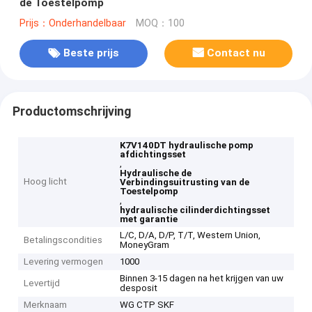
de Toestelpomp
Prijs：Onderhandelbaar
MOQ：100
Beste prijs
Contact nu
Productomschrijving
K7V140DT hydraulische pomp
afdichtingsset
,
Hydraulische de
Hoog licht
Verbindingsuitrusting van de
Toestelpomp
,
hydraulische cilinderdichtingsset
met garantie
L/C, D/A, D/P, T/T, Western Union,
Betalingscondities
MoneyGram
Levering vermogen
1000
Binnen 3-15 dagen na het krijgen van uw
Levertijd
desposit
Merknaam
WG CTP SKF