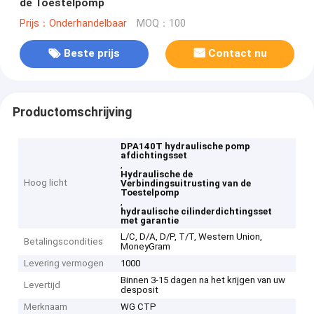
de Toestelpomp
Prijs：Onderhandelbaar
MOQ：100
Beste prijs
Contact nu
Productomschrijving
DPA140T hydraulische pomp
afdichtingsset
,
Hydraulische de
Hoog licht
Verbindingsuitrusting van de
Toestelpomp
,
hydraulische cilinderdichtingsset
met garantie
L/C, D/A, D/P, T/T, Western Union,
Betalingscondities
MoneyGram
Levering vermogen
1000
Binnen 3-15 dagen na het krijgen van uw
Levertijd
desposit
Merknaam
WG CTP