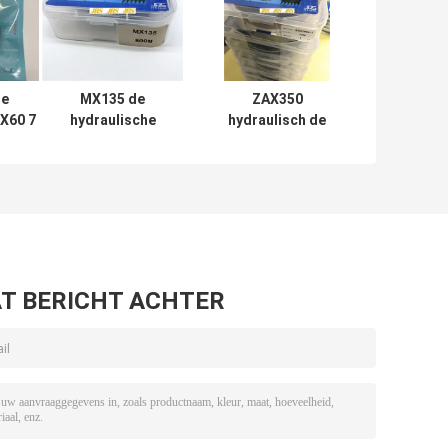
e
MX135 de
ZAX350
DX60 7
hydraulische
hydraulisch de
van
Reeks van de
Uitrustingen
draulic
Uitrustingen
Rubberptfe NBR
al
Mechanische
Pu Materiaal van
Soosan van de
de
Cilinderreparatie
Cilinderverbinding
T BERICHT ACHTER