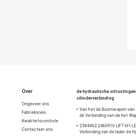
Over
de hydraulische uitrustingen
cilinderverbinding
Ongeveer ons
Van het de Boomwapen van
Fabrieksreis
de Verbinding van de het 
Kwaliteitscontrole
van de 180 van de de Emmer
2384462 2465916 LIFTtift LE
van het GraafwerktuigSeal Ki
Contacteer ons
Verbinding van de lader de H
Cylinder Oil Seals Vervang