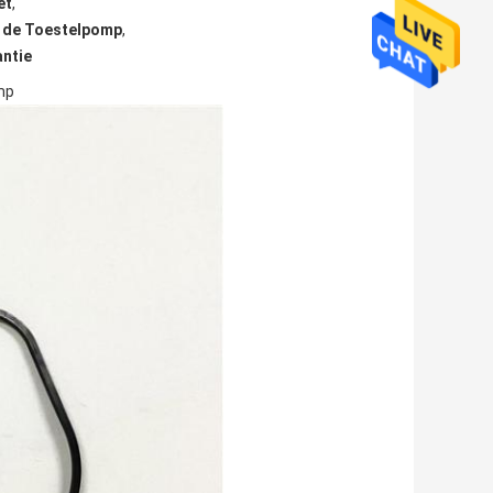
et
,
n de Toestelpomp
,
antie
mp