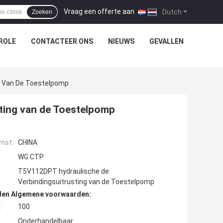
Vraag een offerte aan
|
Dutch
Zoeken
ROLE
CONTACTEER ONS
NIEUWS
GEVALLEN
g Van De Toestelpomp
ting van de Toestelpomp
mst:
CHINA
WG CTP
T5V112DPT hydraulische de
Verbindingsuitrusting van de Toestelpomp
den Algemene voorwaarden:
:
100
Onderhandelbaar