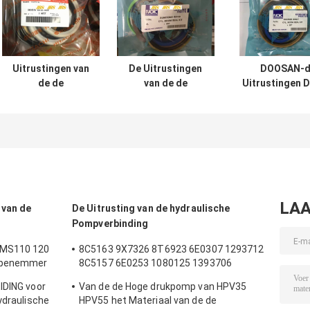
Uitrustingen van
De Uitrustingen
DOOSAN-d
de de
van de de
Uitrustingen 
Cilinderverbinding
Cilinderverbouwing
200 210 300 
van UH025 UH083
van SH120 SH200
Graafwerktuighy
de Hydraulische
voor
cylinder se
VOOR Hitachi-de
Graafwerktuig
Emmer van de
Boom Arm Bucket
Wapenboom
LAA
 van de
De Uitrusting van de hydraulische
Pompverbinding
 MS110 120
8C5163 9X7326 8T6923 6E0307 1293712
Wapenemmer
8C5157 6E0253 1080125 1393706
verbinding
8T1797 8C5160 1086211 1293709
IDING voor
Van de de Hoge drukpomp van HPV35
t Hydraulic
1214185 1301857 0996998
ydraulische
HPV55 het Materiaal van de de
stukkenboom