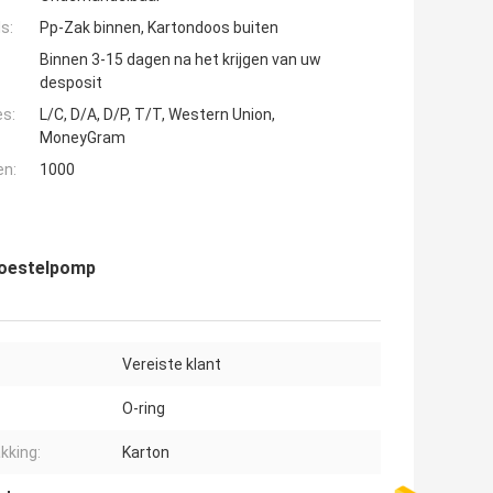
s:
Pp-Zak binnen, Kartondoos buiten
Binnen 3-15 dagen na het krijgen van uw
desposit
es:
L/C, D/A, D/P, T/T, Western Union,
MoneyGram
en:
1000
Toestelpomp
Vereiste klant
O-ring
kking:
Karton