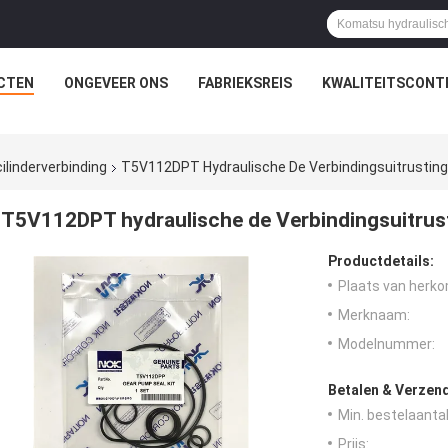
CTEN
ONGEVEER ONS
FABRIEKSREIS
KWALITEITSCONT
ilinderverbinding
T5V112DPT Hydraulische De Verbindingsuitrustin
T5V112DPT hydraulische de Verbindingsuitrus
Productdetails:
Plaats van herko
Merknaam:
Modelnummer:
Betalen & Verzen
Min. bestelaantal
Prijs: