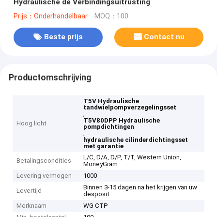
Hydraulische de Verbindingsuitrusting
Prijs：Onderhandelbaar
MOQ：100
Beste prijs
Contact nu
Productomschrijving
T5V Hydraulische
tandwielpompverzegelingsset
,
T5V80DPP Hydraulische
Hoog licht
pompdichtingen
,
hydraulische cilinderdichtingsset
met garantie
L/C, D/A, D/P, T/T, Western Union,
Betalingscondities
MoneyGram
Levering vermogen
1000
Binnen 3-15 dagen na het krijgen van uw
Levertijd
desposit
Merknaam
WG CTP