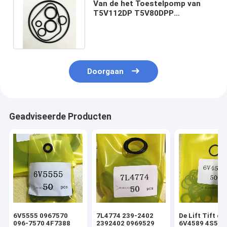
Van de het Toestelpomp van
T5V112DP T5V80DPP
Hydraulische de
Verbindingsuitrusting
Doorgaan
Geadviseerde Producten
6V5555 0967570
7L4774 239-2402
De Lift Tift di
096-7570 4F7388
2392402 0969529
6V4589 4S592