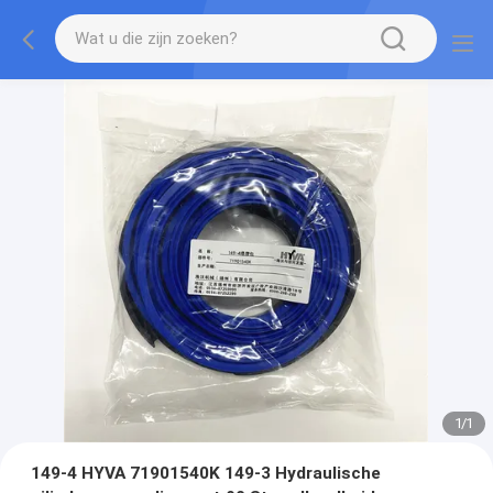
1
/
1
149-4 HYVA 71901540K 149-3 Hydraulische