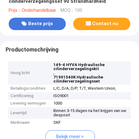
cilinderverzegelingsset 90 Strandhardheid
Prijs：Onderhandelbaar
MOQ：100
Beste prijs
Contact nu
Productomschrijving
149-4 HYVA Hydraulische
cilinderverzegelingskit
Hoog licht
,
71901540K Hydraulische
cilinderverzegelingsset
Betalingscondities
L/C, D/A, D/P, T/T, Western Union,
Certificering
ISO9001
Levering vermogen
1000
Binnen 3-15 dagen na het krijgen van uw
Levertijd
desposit
Merknaam
SKF
Bekijk meer