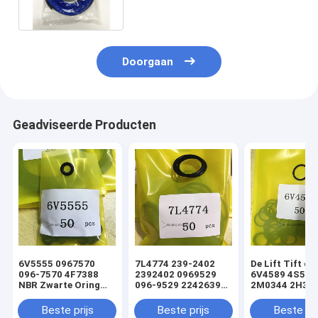
Strandhardheid
Doorgaan
Geadviseerde Producten
6V5555 0967570
7L4774 239-2402
De Lift Tift di
096-7570 4F7388
2392402 0969529
6V4589 4S592
NBR Zwarte Oring
096-9529 2242639
2M0344 2H393
hydraulische
224-2639 NBR
Hydraulische
cilinderladerafdichtingsset
Zwarte Oring
Oringverbindi
Beste prijs
Beste prijs
Beste pri
hydraulische
de Cilinderlade