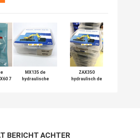
e
MX135 de
ZAX350
DX60 7
hydraulische
hydraulisch de
van
Reeks van de
Uitrustingen
draulic
Uitrustingen
Rubberptfe NBR
al
Mechanische
Pu Materiaal van
Soosan van de
de
Cilinderreparatie
Cilinderverbinding
T BERICHT ACHTER