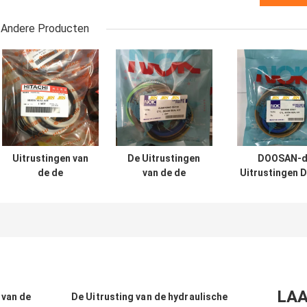
Andere Producten
Uitrustingen van
De Uitrustingen
DOOSAN-d
de de
van de de
Uitrustingen 
Cilinderverbinding
Cilinderverbouwing
200 210 300 
van UH025 UH083
van SH120 SH200
Graafwerktuighy
de Hydraulische
voor
cylinder se
VOOR Hitachi-de
Graafwerktuig
Emmer van de
Boom Arm Bucket
Wapenboom
LAA
 van de
De Uitrusting van de hydraulische