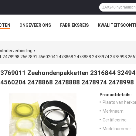
CTEN
ONGEVEER ONS
FABRIEKSREIS
KWALITEITSCONT
ilinderverbinding
1 2478998 2667891 4560204 2478868 2478888 2478974 2478998 266
3769011 Zeehondenpakketten 2316844 32494
4560204 2478868 2478888 2478974 2478998
Productdetails:
Plaats van herko
Merknaam:
Certificering:
Modelnummer: