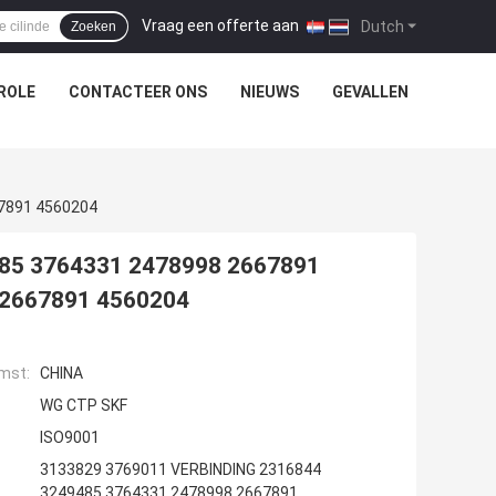
Vraag een offerte aan
|
Dutch
Zoeken
ROLE
CONTACTEER ONS
NIEUWS
GEVALLEN
7891 4560204
85 3764331 2478998 2667891
 2667891 4560204
mst:
CHINA
WG CTP SKF
ISO9001
3133829 3769011 VERBINDING 2316844
3249485 3764331 2478998 2667891