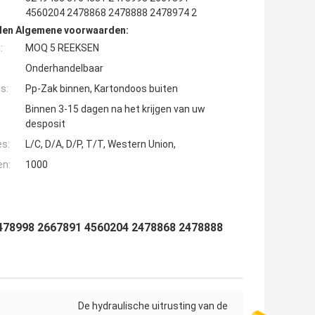
4560204 2478868 2478888 2478974 2
den Algemene voorwaarden:
:
MOQ 5 REEKSEN
Onderhandelbaar
s:
Pp-Zak binnen, Kartondoos buiten
Binnen 3-15 dagen na het krijgen van uw
desposit
es:
L/C, D/A, D/P, T/T, Western Union,
en:
1000
478998 2667891 4560204 2478868 2478888
De hydraulische uitrusting van de