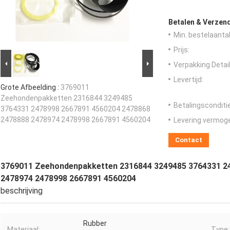
Betalen & Verzen
Min. bestelaantal
Prijs:
Verpakking Detail
Levertijd:
Grote Afbeelding :
3769011
Zeehondenpakketten 2316844 3249485
Betalingsconditi
3764331 2478998 2667891 4560204 2478868
2478888 2478974 2478998 2667891 4560204
Levering vermog
Contact
3769011 Zeehondenpakketten 2316844 3249485 3764331 2
2478974 2478998 2667891 4560204
beschrijving
Rubber
Materiaal:
Type: