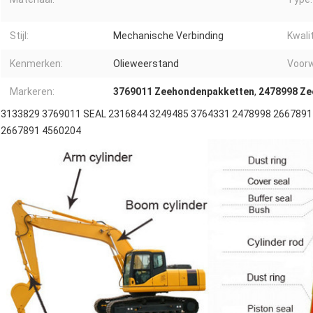
Stijl:
Mechanische Verbinding
Kwalit
Kenmerken:
Olieweerstand
Voorw
Markeren:
3769011 Zeehondenpakketten
,
2478998 Ze
3133829 3769011 SEAL 2316844 3249485 3764331 2478998 2667891
2667891 4560204