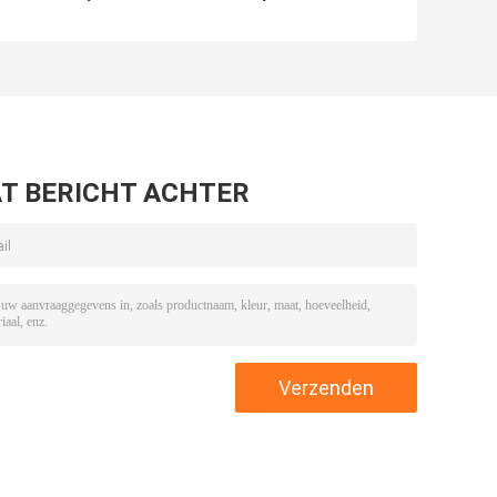
van
Reeks van de
Uitrustingen
draulic
Uitrustingen
Rubberptfe NBR
al
Mechanische
Pu Materiaal van
Soosan van de
de
Cilinderreparatie
Cilinderverbinding
T BERICHT ACHTER