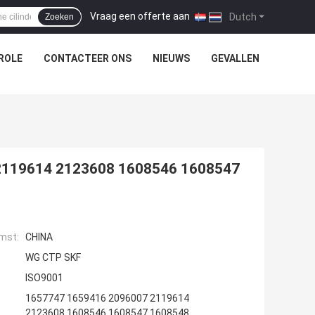
Vraag een offerte aan
|
Dutch
Zoeken
ROLE
CONTACTEER ONS
NIEUWS
GEVALLEN
s 2119614 2123608 1608546 1608547
mst:
CHINA
WG CTP SKF
ISO9001
1657747 1659416 2096007 2119614
2123608 1608546 1608547 1608548