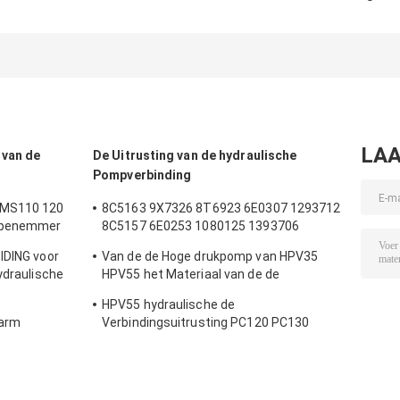
Cilinderverbinding
Cilinderverbouwing
200 210 300 
van UH025 UH083
van SH120 SH200
Graafwerktuighy
de Hydraulische
voor
cylinder se
VOOR Hitachi-de
Graafwerktuig
Emmer van de
Boom Arm Bucket
Wapenboom
LAA
 van de
De Uitrusting van de hydraulische
Pompverbinding
 MS110 120
8C5163 9X7326 8T6923 6E0307 1293712
Wapenemmer
8C5157 6E0253 1080125 1393706
verbinding
8T1797 8C5160 1086211 1293709
IDING voor
Van de de Hoge drukpomp van HPV35
t Hydraulic
1214185 1301857 0996998
ydraulische
HPV55 het Materiaal van de de
stukkenboom
Verbindingsuitrusting NBR PTFE Pu
HPV55 hydraulische de
karm
Verbindingsuitrusting PC120 PC130
PC120 van de Toestelpomp voor
Graafwerktuig