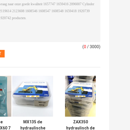
(
0
/ 3000)
e
MX135 de
ZAX350
DX60 7
hydraulische
hydraulisch de