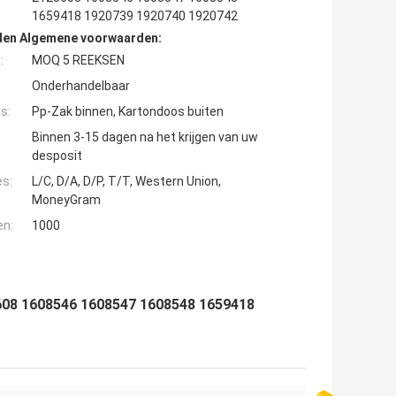
1659418 1920739 1920740 1920742
den Algemene voorwaarden:
:
MOQ 5 REEKSEN
Onderhandelbaar
s:
Pp-Zak binnen, Kartondoos buiten
Binnen 3-15 dagen na het krijgen van uw
desposit
es:
L/C, D/A, D/P, T/T, Western Union,
MoneyGram
en:
1000
3608 1608546 1608547 1608548 1659418