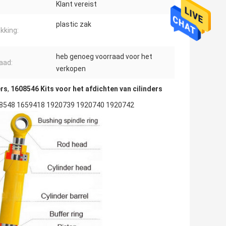
Klant vereist
plastic zak
kking:
heb genoeg voorraad voor het
aad:
verkopen
ers
,
1608546 Kits voor het afdichten van cilinders
8548 1659418 1920739 1920740 1920742