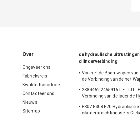
Over
de hydraulische uitrustingen
cilinderverbinding
Ongeveer ons
Van het de Boomwapen van
Fabrieksreis
de Verbinding van de het 
Kwaliteitscontrole
van de 180 van de de Emmer
2384462 2465916 LIFTtift LE
van het GraafwerktuigSeal Ki
Contacteer ons
Verbinding van de lader de H
Cylinder Oil Seals Vervang
Nieuws
Cilinder
E307 E308 E70 Hydraulische
Sitemap
cilinderafdichtingssets Gie
Bakonderdelen